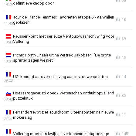
50
definitieve knoop door
14:26
Tour de France Femmes: Favorieten etappe 6 - Aanvallen
18
geblazen!
11:45
Reusser komt met serieuze Ventoux-waarschuwing voor
69
Vollering
10:43
Picnic PostNL haalt uit na vertrek Jakobsen: "De grote
15
sprinter zagen we niet"
10:01
UCI kondigt aardverschuiving aan in vrouwenpeloton
14
09:23
Hoe is Pogacar zó goed? Wetenschap onthult opvallend
35
puzzelstuk
08:42
Ferrand-Prévot ziet Tourdroom uiteenspatten na nieuwe
11
mokerslag
07:57
Vollering moet iets kwijt na 'verlossende' etappezege
145