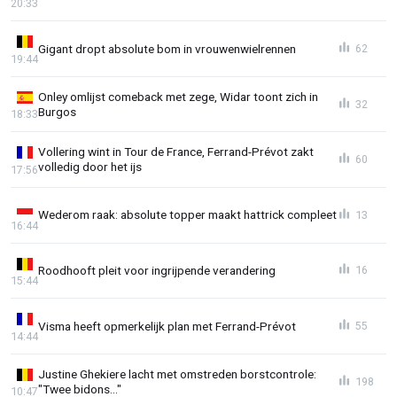
20:33
Gigant dropt absolute bom in vrouwenwielrennen
62
19:44
Onley omlijst comeback met zege, Widar toont zich in
32
Burgos
18:33
Vollering wint in Tour de France, Ferrand-Prévot zakt
60
volledig door het ijs
17:56
Wederom raak: absolute topper maakt hattrick compleet
13
16:44
Roodhooft pleit voor ingrijpende verandering
16
15:44
Visma heeft opmerkelijk plan met Ferrand-Prévot
55
14:44
Justine Ghekiere lacht met omstreden borstcontrole:
198
"Twee bidons..."
10:47