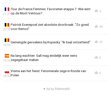
Tour de France Femmes: Favorieten etappe 7: Wie wint
4
op de Mont Ventoux?
21:21
Patrick Evenepoel ziet absolute doorbraak: "Zo goed
49
voor Remco"
20:33
Gemengde gevoelens bij Kopecky: "Ik baal ontzettend"
47
19:59
Na lang wachten: Gall mag eindelijk weer eens
6
zegegebaar maken
19:33
Visma aan het feest: Fenomenale zege in Ronde van
6
Polen
18:33
▼ Ad by Refinery89