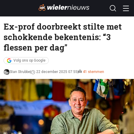
Ex-prof doorbreekt stilte met
schokkende bekentenis: “3
flessen per dag"
Volg ons op Google
Stan Strubbe
22 december 2025 07:55
41 stemmen