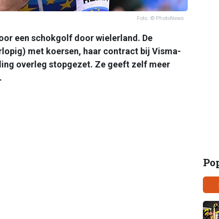
Foto: © PhotoNews
oor een schokgolf door wielerland. De
opig) met koersen, haar contract bij Visma-
ling overleg stopgezet. Ze geeft zelf meer
.
Po