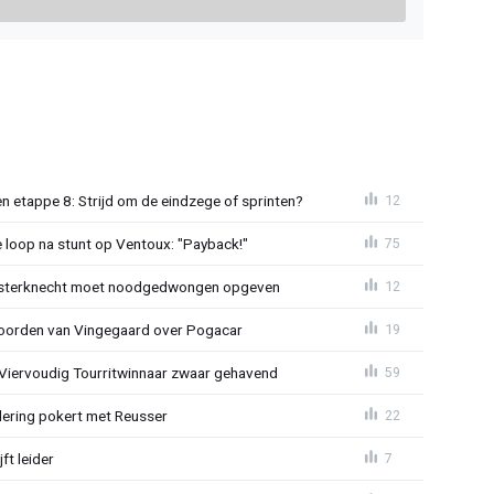
 etappe 8: Strijd om de eindzege of sprinten?
12
e loop na stunt op Ventoux: "Payback!"
75
sterknecht moet noodgedwongen opgeven
12
oorden van Vingegaard over Pogacar
19
: Viervoudig Tourritwinnaar zwaar gehavend
59
lering pokert met Reusser
22
ft leider
7