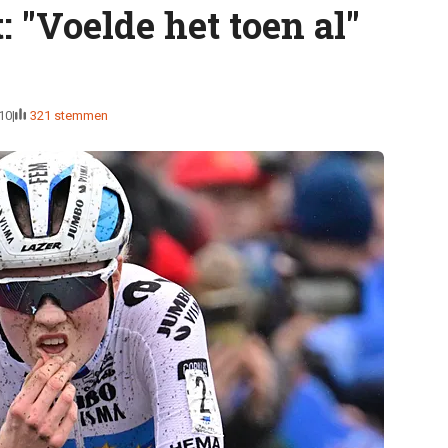
: "Voelde het toen al"
10
321 stemmen