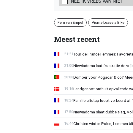
NEE, IK VREES VAN NIET
Fem van Empel
Visma-Lease a Bike
Meest recent
Tour de France Femmes: Favorieten
21:21
Niewiadoma laat frustratie de vrij
21:00
Domper voor Pogacar & co? Mee
20:08
Landgenoot onthult opvallende w
19:16
Familie-uitstap loopt verkeerd af
18:24
Niewiadoma slaat dubbelslag, Vol
17:50
Christen wint in Polen, Lemmen blij
16:44