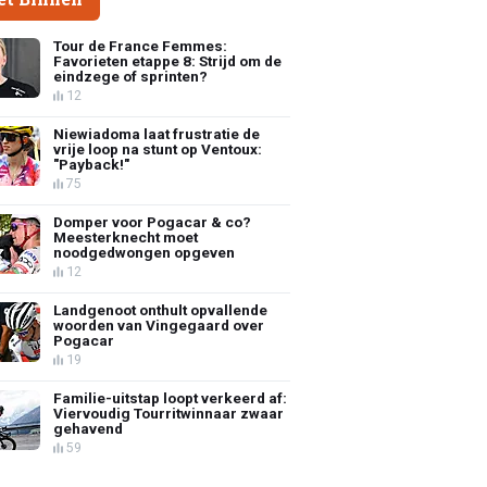
Tour de France Femmes:
Favorieten etappe 8: Strijd om de
eindzege of sprinten?
12
Niewiadoma laat frustratie de
vrije loop na stunt op Ventoux:
"Payback!"
75
Domper voor Pogacar & co?
Meesterknecht moet
noodgedwongen opgeven
12
Landgenoot onthult opvallende
woorden van Vingegaard over
Pogacar
19
Familie-uitstap loopt verkeerd af:
Viervoudig Tourritwinnaar zwaar
gehavend
59