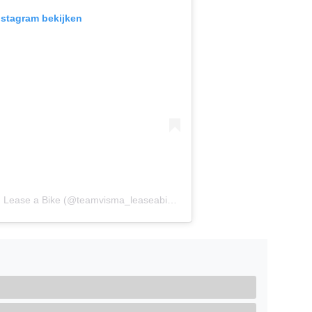
Instagram bekijken
Een bericht gedeeld door Team Visma | Lease a Bike (@teamvisma_leaseabike)