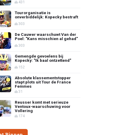
431
Tourorganisatie is
onverbiddelijk: Kopecky bestraft
303
De Cauwer waarschuwt Van der
Poel: "Kans misschien al gehad"
303
Gemengde gevoelens bij
Kopecky: "Ik baal ontzettend"
152
Absolute klassementstopper
stapt plots uit Tour de France
Femmes
31
Reusser komt met serieuze
Ventoux-waarschuwing voor
Vollering
174
et Binnen