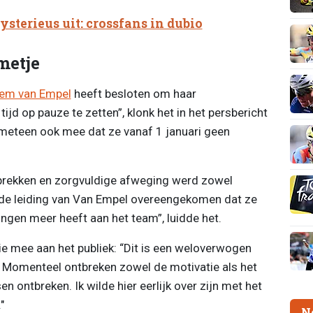
terieus uit: crossfans in dubio
metje
em van Empel
heeft besloten om haar
ijd op pauze te zetten”, klonk het in het persbericht
meteen ook mee dat ze vanaf 1 januari geen
sprekken en zorgvuldige afweging werd zowel
de leiding van Van Empel overeengekomen dat ze
ingen meer heeft aan het team”, luidde het.
ie mee aan het publiek: “Dit is een weloverwogen
l. Momenteel ontbreken zowel de motivatie als het
tsen ontbreken. Ik wilde hier eerlijk over zijn met het
"
N