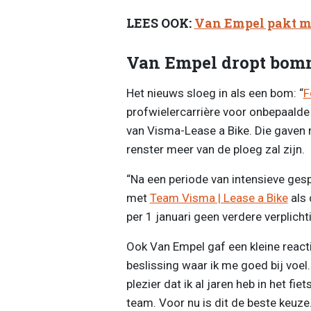
LEES OOK:
Van Empel pakt mys
Van Empel dropt bom
Het nieuws sloeg in als een bom: “
F
profwielercarrière voor onbepaalde t
van Visma-Lease a Bike. Die gaven 
renster meer van de ploeg zal zijn.
“Na een periode van intensieve ge
met
Team Visma | Lease a Bike
als 
per 1 januari geen verdere verplicht
Ook Van Empel gaf een kleine react
beslissing waar ik me goed bij voe
plezier dat ik al jaren heb in het fie
team. Voor nu is dit de beste keuze.