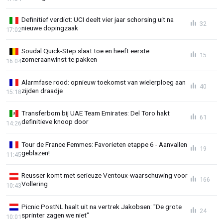
Definitief verdict: UCI deelt vier jaar schorsing uit na
32
nieuwe dopingzaak
17:02
Soudal Quick-Step slaat toe en heeft eerste
15
zomeraanwinst te pakken
16:04
Alarmfase rood: opnieuw toekomst van wielerploeg aan
40
zijden draadje
15:18
Transferbom bij UAE Team Emirates: Del Toro hakt
61
definitieve knoop door
14:26
Tour de France Femmes: Favorieten etappe 6 - Aanvallen
19
geblazen!
11:45
Reusser komt met serieuze Ventoux-waarschuwing voor
166
Vollering
10:43
Picnic PostNL haalt uit na vertrek Jakobsen: "De grote
24
sprinter zagen we niet"
10:01