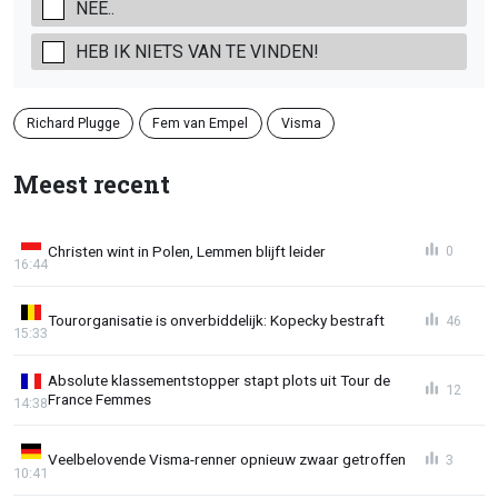
NEE..
HEB IK NIETS VAN TE VINDEN!
Richard Plugge
Fem van Empel
Visma
Meest recent
Christen wint in Polen, Lemmen blijft leider
0
16:44
Tourorganisatie is onverbiddelijk: Kopecky bestraft
46
15:33
Absolute klassementstopper stapt plots uit Tour de
12
France Femmes
14:38
Veelbelovende Visma-renner opnieuw zwaar getroffen
3
10:41