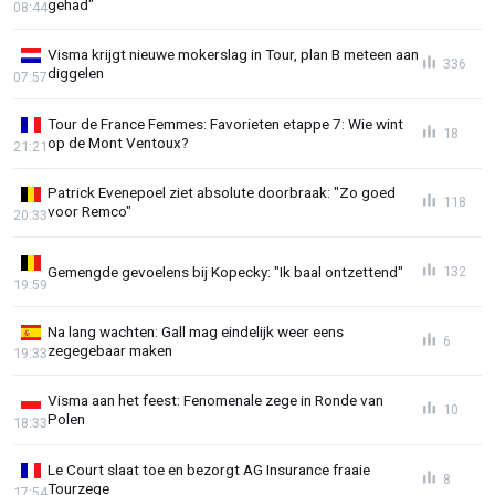
gehad"
08:44
Visma krijgt nieuwe mokerslag in Tour, plan B meteen aan
336
diggelen
07:57
Tour de France Femmes: Favorieten etappe 7: Wie wint
18
op de Mont Ventoux?
21:21
Patrick Evenepoel ziet absolute doorbraak: "Zo goed
118
voor Remco"
20:33
Gemengde gevoelens bij Kopecky: "Ik baal ontzettend"
132
19:59
Na lang wachten: Gall mag eindelijk weer eens
6
zegegebaar maken
19:33
Visma aan het feest: Fenomenale zege in Ronde van
10
Polen
18:33
Le Court slaat toe en bezorgt AG Insurance fraaie
8
Tourzege
17:54