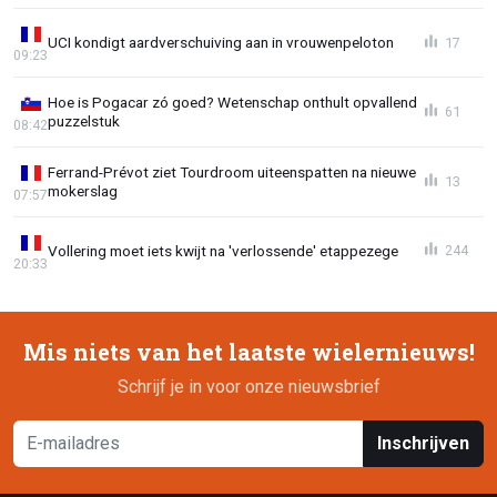
UCI kondigt aardverschuiving aan in vrouwenpeloton
17
09:23
Hoe is Pogacar zó goed? Wetenschap onthult opvallend
61
puzzelstuk
08:42
Ferrand-Prévot ziet Tourdroom uiteenspatten na nieuwe
13
mokerslag
07:57
Vollering moet iets kwijt na 'verlossende' etappezege
244
20:33
Mis niets van het laatste wielernieuws!
Schrijf je in voor onze nieuwsbrief
Inschrijven