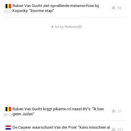
Ruben Van Gucht ziet opvallende metamorfose bij
39
Kopecky: "Enorme stap"
10:01
▼ Ad by Refinery89
Ruben Van Gucht krijgt pikante rol naast BV's: "Ik ben
17
geen Judas"
09:23
De Cauwer waarschuwt Van der Poel: "Kans misschien al
221