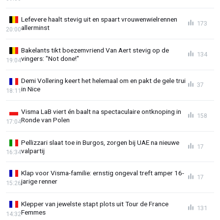
Lefevere haalt stevig uit en spaart vrouwenwielrennen
173
allerminst
20:00
Bakelants tikt boezemvriend Van Aert stevig op de
134
vingers: "Not done!"
19:04
Demi Vollering keert het helemaal om en pakt de gele trui
37
in Nice
18:11
Visma LaB viert én baalt na spectaculaire ontknoping in
158
Ronde van Polen
17:04
Pellizzari slaat toe in Burgos, zorgen bij UAE na nieuwe
17
valpartij
16:34
Klap voor Visma-familie: ernstig ongeval treft amper 16-
17
jarige renner
15:26
Klepper van jewelste stapt plots uit Tour de France
131
Femmes
14:32