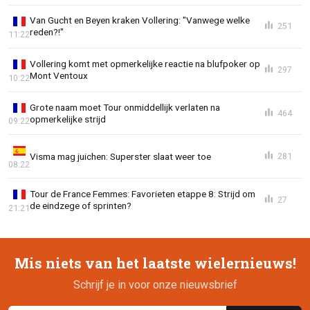
Van Gucht en Beyen kraken Vollering: "Vanwege welke
251
reden?!"
11:22
Vollering komt met opmerkelijke reactie na blufpoker op
297
Mont Ventoux
10:22
Grote naam moet Tour onmiddellijk verlaten na
464
opmerkelijke strijd
09:22
Visma mag juichen: Superster slaat weer toe
281
08:22
Tour de France Femmes: Favorieten etappe 8: Strijd om
27
de eindzege of sprinten?
21:21
Mis niets van het laatste wielernieuws!
Schrijf je in voor onze nieuwsbrief