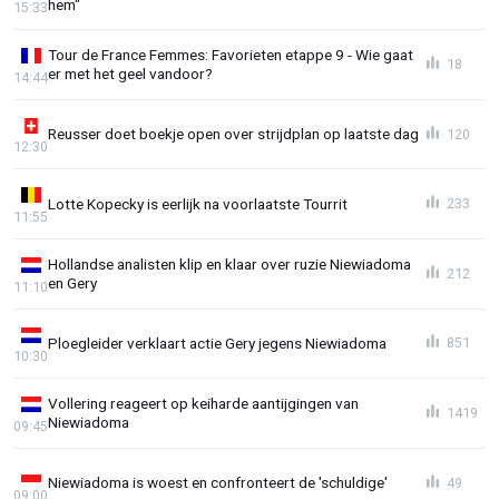
hem"
15:33
Tour de France Femmes: Favorieten etappe 9 - Wie gaat
18
er met het geel vandoor?
14:44
Reusser doet boekje open over strijdplan op laatste dag
120
12:30
Lotte Kopecky is eerlijk na voorlaatste Tourrit
233
11:55
Hollandse analisten klip en klaar over ruzie Niewiadoma
212
en Gery
11:10
Ploegleider verklaart actie Gery jegens Niewiadoma
851
10:30
Vollering reageert op keiharde aantijgingen van
1419
Niewiadoma
09:45
Niewiadoma is woest en confronteert de 'schuldige'
49
09:00