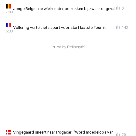
Jonge Belgische wielrenster betrokken bij zwaar ongeval
0
17:03
Vollering vertelt iets apart voor start laatste Tourrit
142
16:33
▼ Ad by Refinery89
Vingegaard sneert naar Pogacar: "Word moedeloos van
20