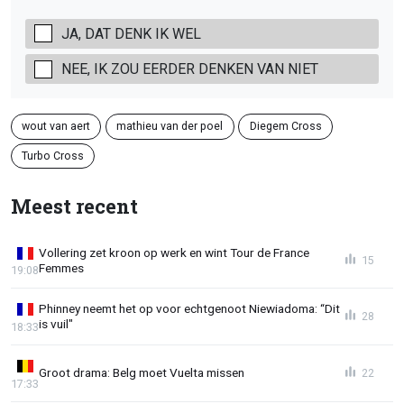
JA, DAT DENK IK WEL
NEE, IK ZOU EERDER DENKEN VAN NIET
wout van aert
mathieu van der poel
Diegem Cross
Turbo Cross
Meest recent
Vollering zet kroon op werk en wint Tour de France
15
Femmes
19:08
Phinney neemt het op voor echtgenoot Niewiadoma: “Dit
28
is vuil"
18:33
Groot drama: Belg moet Vuelta missen
22
17:33