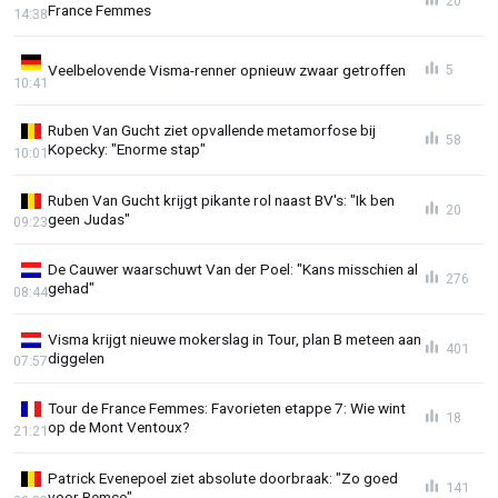
20
France Femmes
14:38
Veelbelovende Visma-renner opnieuw zwaar getroffen
5
10:41
Ruben Van Gucht ziet opvallende metamorfose bij
58
Kopecky: "Enorme stap"
10:01
Ruben Van Gucht krijgt pikante rol naast BV's: "Ik ben
20
geen Judas"
09:23
De Cauwer waarschuwt Van der Poel: "Kans misschien al
276
gehad"
08:44
Visma krijgt nieuwe mokerslag in Tour, plan B meteen aan
401
diggelen
07:57
Tour de France Femmes: Favorieten etappe 7: Wie wint
18
op de Mont Ventoux?
21:21
Patrick Evenepoel ziet absolute doorbraak: "Zo goed
141
voor Remco"