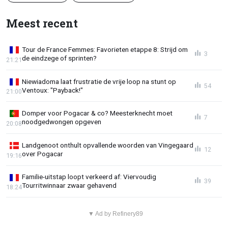
Meest recent
Tour de France Femmes: Favorieten etappe 8: Strijd om
3
de eindzege of sprinten?
21:21
Niewiadoma laat frustratie de vrije loop na stunt op
54
Ventoux: "Payback!"
21:00
Domper voor Pogacar & co? Meesterknecht moet
7
noodgedwongen opgeven
20:08
Landgenoot onthult opvallende woorden van Vingegaard
12
over Pogacar
19:16
Familie-uitstap loopt verkeerd af: Viervoudig
39
Tourritwinnaar zwaar gehavend
18:24
▼ Ad by Refinery89