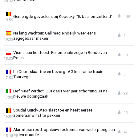
20:33
Gemengde gevoelens bij Kopecky: "Ik baal ontzettend"
149
19:59
Na lang wachten: Gall mag eindelijk weer eens
6
zegegebaar maken
19:33
Visma aan het feest: Fenomenale zege in Ronde van
10
Polen
18:33
Le Court slaat toe en bezorgt AG Insurance fraaie
8
Tourzege
17:54
Definitief verdict: UCI deelt vier jaar schorsing uit na
33
nieuwe dopingzaak
17:02
Soudal Quick-Step slaat toe en heeft eerste
15
zomeraanwinst te pakken
16:04
Alarmfase rood: opnieuw toekomst van wielerploeg aan
47
zijden draadje
15:18