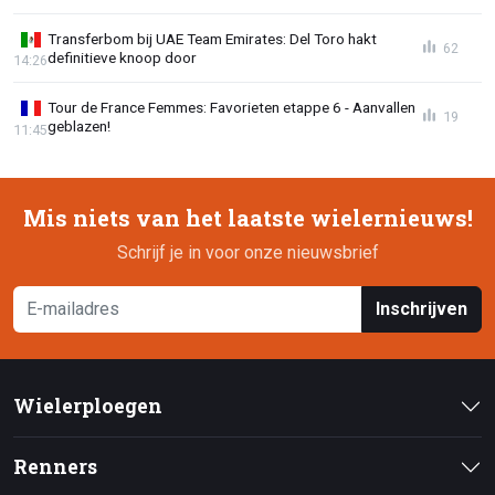
Transferbom bij UAE Team Emirates: Del Toro hakt
62
definitieve knoop door
14:26
Tour de France Femmes: Favorieten etappe 6 - Aanvallen
19
geblazen!
11:45
Mis niets van het laatste wielernieuws!
Schrijf je in voor onze nieuwsbrief
Inschrijven
Wielerploegen
Renners