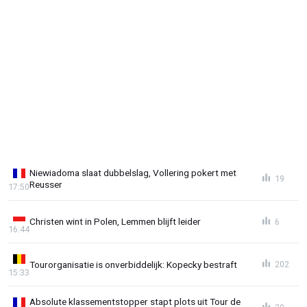
Niewiadoma slaat dubbelslag, Vollering pokert met
19
Reusser
17:50
Christen wint in Polen, Lemmen blijft leider
6
16:44
Tourorganisatie is onverbiddelijk: Kopecky bestraft
202
15:33
Absolute klassementstopper stapt plots uit Tour de