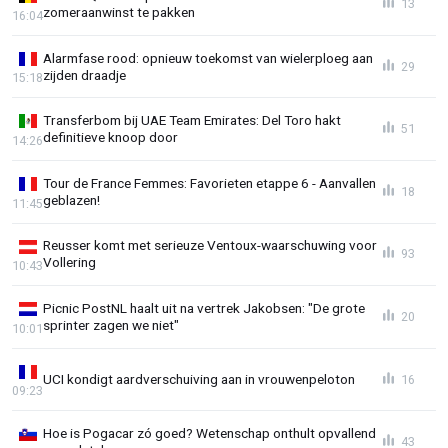
13
zomeraanwinst te pakken
16:04
Alarmfase rood: opnieuw toekomst van wielerploeg aan
29
zijden draadje
15:18
Transferbom bij UAE Team Emirates: Del Toro hakt
51
definitieve knoop door
14:26
Tour de France Femmes: Favorieten etappe 6 - Aanvallen
18
geblazen!
11:45
Reusser komt met serieuze Ventoux-waarschuwing voor
93
Vollering
10:43
Picnic PostNL haalt uit na vertrek Jakobsen: "De grote
20
sprinter zagen we niet"
10:01
UCI kondigt aardverschuiving aan in vrouwenpeloton
16
09:23
Hoe is Pogacar zó goed? Wetenschap onthult opvallend
43