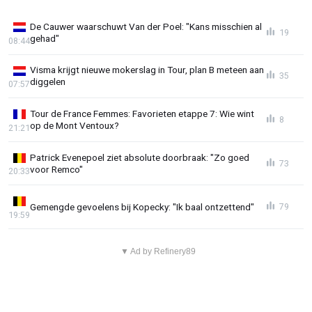
De Cauwer waarschuwt Van der Poel: "Kans misschien al
19
gehad"
08:44
Visma krijgt nieuwe mokerslag in Tour, plan B meteen aan
35
diggelen
07:57
Tour de France Femmes: Favorieten etappe 7: Wie wint
8
op de Mont Ventoux?
21:21
Patrick Evenepoel ziet absolute doorbraak: "Zo goed
73
voor Remco"
20:33
Gemengde gevoelens bij Kopecky: "Ik baal ontzettend"
79
19:59
▼ Ad by Refinery89