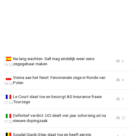
Na lang wachten: Gall mag eindelijk weer eens
6
zegegebaar maken
19:33
Visma aan het feest: Fenomenale zege in Ronde van
8
Polen
18:33
Le Court slaat toe en bezorgt AG Insurance fraaie
7
Tourzege
17:54
Definitief verdict: UCI deelt vier jaar schorsing uit na
27
nieuwe dopingzaak
17:02
Soudal Quick-Step slaat toe en heeft eerste