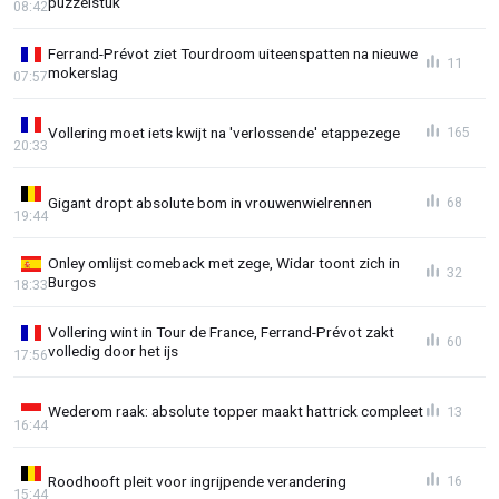
puzzelstuk
08:42
Ferrand-Prévot ziet Tourdroom uiteenspatten na nieuwe
11
mokerslag
07:57
Vollering moet iets kwijt na 'verlossende' etappezege
165
20:33
Gigant dropt absolute bom in vrouwenwielrennen
68
19:44
Onley omlijst comeback met zege, Widar toont zich in
32
Burgos
18:33
Vollering wint in Tour de France, Ferrand-Prévot zakt
60
volledig door het ijs
17:56
Wederom raak: absolute topper maakt hattrick compleet
13
16:44
Roodhooft pleit voor ingrijpende verandering
16
15:44