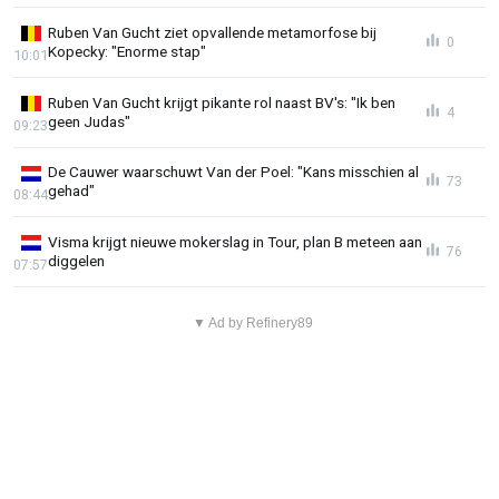
Ruben Van Gucht ziet opvallende metamorfose bij
0
Kopecky: "Enorme stap"
10:01
Ruben Van Gucht krijgt pikante rol naast BV's: "Ik ben
4
geen Judas"
09:23
De Cauwer waarschuwt Van der Poel: "Kans misschien al
73
gehad"
08:44
Visma krijgt nieuwe mokerslag in Tour, plan B meteen aan
76
diggelen
07:57
▼ Ad by Refinery89