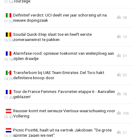
Tourzege
17:54
Definitief verdict: UCI deelt vier jaar schorsing uit na
28
nieuwe dopingzaak
17:02
Soudal Quick-Step slaat toe en heeft eerste
13
zomeraanwinst te pakken
16:04
Alarmfase rood: opnieuw toekomst van wielerploeg aan
31
zijden draadje
15:18
Transferbom bij UAE Team Emirates: Del Toro hakt
55
definitieve knoop door
14:26
Tour de France Femmes: Favorieten etappe 6 - Aanvallen
18
geblazen!
11:45
Reusser komt met serieuze Ventoux-waarschuwing voor
106
Vollering
10:43
Picnic PostNL haalt uit na vertrek Jakobsen: "De grote
21
sprinter zagen we niet"
10:01