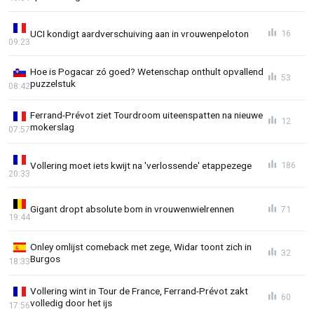
UCI kondigt aardverschuiving aan in vrouwenpeloton
16
09:23
Hoe is Pogacar zó goed? Wetenschap onthult opvallend
53
puzzelstuk
08:42
Ferrand-Prévot ziet Tourdroom uiteenspatten na nieuwe
12
mokerslag
07:57
Vollering moet iets kwijt na 'verlossende' etappezege
186
20:33
Gigant dropt absolute bom in vrouwenwielrennen
71
19:44
Onley omlijst comeback met zege, Widar toont zich in
32
Burgos
18:33
Vollering wint in Tour de France, Ferrand-Prévot zakt
60
volledig door het ijs
17:56