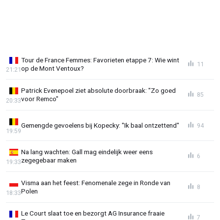
Tour de France Femmes: Favorieten etappe 7: Wie wint
11
op de Mont Ventoux?
21:21
Patrick Evenepoel ziet absolute doorbraak: "Zo goed
85
voor Remco"
20:33
Gemengde gevoelens bij Kopecky: "Ik baal ontzettend"
94
19:59
Na lang wachten: Gall mag eindelijk weer eens
6
zegegebaar maken
19:33
Visma aan het feest: Fenomenale zege in Ronde van
8
Polen
18:33
Le Court slaat toe en bezorgt AG Insurance fraaie
7