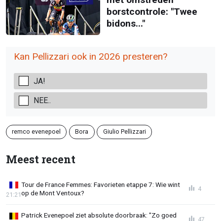
borstcontrole: "Twee
bidons..."
Kan Pellizzari ook in 2026 presteren?
JA!
NEE..
remco evenepoel
Bora
Giulio Pellizzari
Meest recent
Tour de France Femmes: Favorieten etappe 7: Wie wint
4
op de Mont Ventoux?
21:21
Patrick Evenepoel ziet absolute doorbraak: "Zo goed
47