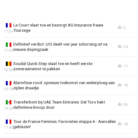
Le Court slaat toe en bezorgt AG Insurance fraaie
5
Tourzege
17:54
Definitief verdict: UCI deelt vier jaar schorsing uit na
24
nieuwe dopingzaak
17:02
Soudal Quick-Step slaat toe en heeft eerste
11
zomeraanwinst te pakken
16:04
Alarmfase rood: opnieuw toekomst van wielerploeg aan
18
zijden draadje
15:18
Transferbom bij UAE Team Emirates: Del Toro hakt
50
definitieve knoop door
14:26
Tour de France Femmes: Favorieten etappe 6 - Aanvallen
18
geblazen!
11:45