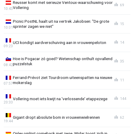
Reusser komt met serieuze Ventoux-waarschuwing voor
69
Vollering
10:43
Picnic PostNL haalt uit na vertrek Jakobsen: "De grote
15
sprinter zagen we niet"
10:01
UCI kondigt aardverschuiving aan in vrouwenpeloton
14
09:23
Hoe is Pogacar zó goed? Wetenschap onthult opvallend
35
puzzelstuk
08:42
Ferrand-Prévot ziet Tourdroom uiteenspatten na nieuwe
11
mokerslag
07:57
Vollering moet iets kwijt na 'verlossende' etappezege
144
20:33
Gigant dropt absolute bom in vrouwenwielrennen
62
19:44
Onley omlijst comeback met zege, Widar toont zich in