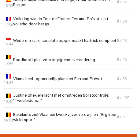
32
Burgos
18:33
Vollering wint in Tour de France, Ferrand-Prévot zakt
60
volledig door het ijs
17:56
Wederom raak: absolute topper maakt hattrick compleet
13
16:44
Roodhooft pleit voor ingrijpende verandering
16
15:44
Visma heeft opmerkelijk plan met Ferrand-Prévot
55
14:44
Justine Ghekiere lacht met omstreden borstcontrole:
197
"Twee bidons..."
10:47
Bakelants ziet Vlaamse kweekvijver verdwijnen: "Erg voor
8
wielersport"
09:24