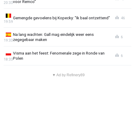
voor Remco"
20:33
Gemengde gevoelens bij Kopecky: "Ik baal ontzettend"
46
19:59
Na lang wachten: Gall mag eindelijk weer eens
6
zegegebaar maken
19:33
Visma aan het feest: Fenomenale zege in Ronde van
6
Polen
18:33
▼ Ad by Refinery89