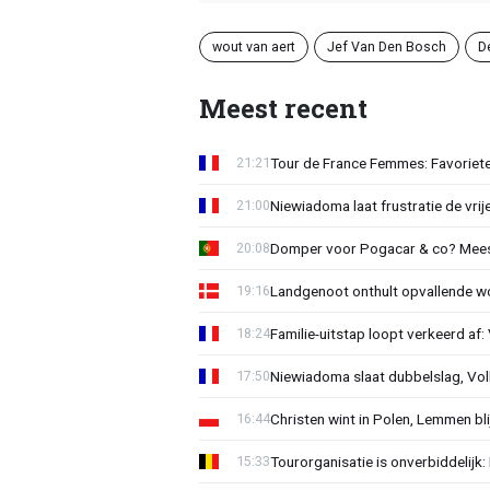
wout van aert
Jef Van Den Bosch
D
Meest recent
Tour de France Femmes: Favorieten
21:21
Niewiadoma laat frustratie de vrij
21:00
Domper voor Pogacar & co? Mee
20:08
Landgenoot onthult opvallende w
19:16
Familie-uitstap loopt verkeerd af
18:24
Niewiadoma slaat dubbelslag, Vol
17:50
Christen wint in Polen, Lemmen blij
16:44
Tourorganisatie is onverbiddelijk
15:33