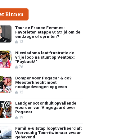
et Binnen
Tour de France Femmes:
Favorieten etappe 8: Strijd om de
eindzege of sprinten?
13
Niewiadoma laat frustratie de
vrije loop na stunt op Ventoux:
"Payback!"
76
Domper voor Pogacar & co?
Meesterknecht moet
noodgedwongen opgeven
12
Landgenoot onthult opvallende
woorden van Vingegaard over
Pogacar
19
Familie-uitstap loopt verkeerd af:
Viervoudig Tourritwinnaar zwaar
gehavend