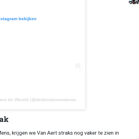
Instagram bekijken
Een bericht gedeeld door De Slimste Mens ter Wereld (@deslimstemensterwereld)
aak
ns, krijgen we Van Aert straks nog vaker te zien in