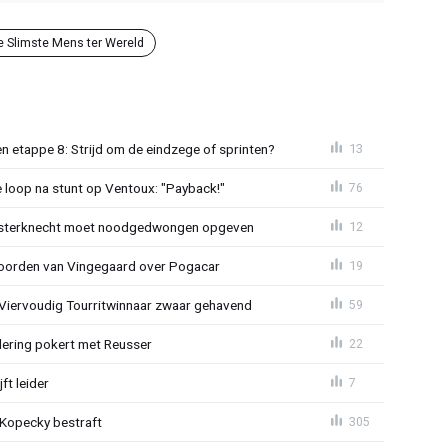
e Slimste Mens ter Wereld
 etappe 8: Strijd om de eindzege of sprinten?
13
e loop na stunt op Ventoux: "Payback!"
76
sterknecht moet noodgedwongen opgeven
12
oorden van Vingegaard over Pogacar
19
: Viervoudig Tourritwinnaar zwaar gehavend
59
lering pokert met Reusser
22
ft leider
7
: Kopecky bestraft
305