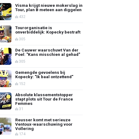
Visma krijgt nieuwe mokerslag in
Tour, plan B meteen aan diggelen
432
Tourorganisatie is
onverbiddelijk: Kopecky bestraft
305
De Cauwer waarschuwt Van der
Poel: "Kans misschien al gehad"
305
Gemengde gevoelens bij
Kopecky: "Ik baal ontzettend"
152
Absolute klassementstopper
stapt plots uit Tour de France
Femmes
31
Reusser komt met serieuze
Ventoux-waarschuwing voor
Vollering
174