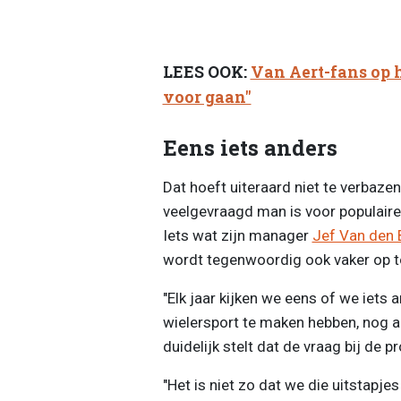
LEES OOK:
Van Aert-fans op h
voor gaan"
Eens iets anders
Dat hoeft uiteraard niet te verbaze
veelgevraagd man is voor populair
Iets wat zijn manager
Jef Van den
wordt tegenwoordig ook vaker op 
"Elk jaar kijken we eens of we iets
wielersport te maken hebben, nog alt
duidelijk stelt dat de vraag bij de p
"Het is niet zo dat we die uitstapj