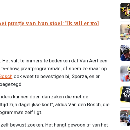
et puntje van hun stoel: "Ik wil er vol
n. Het valt te immers te bedenken dat Van Aert een
e tv-show, praatprogramma’s, of noem ze maar op.
 Bosch
ook weet te bevestigen bij Sporza, en er
toegezegd.
 anders kunnen doen dan zaken die met de
ijd zijn dagelijkse kost”, aldus Van den Bosch, die
rogramma’s zelf ligt.
es zelf bewust zoeken. Het hangt gewoon af van het