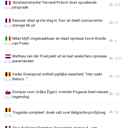
'Amateuristische' Ferrand-Prévot doet opvallende
353
uitspraak
18:44
Reusser slaat grote slag in Tour en deelt concurrentie
57
stevige tik uit
18:03
Milan blijft ongenaakbaar en slaat opnieuw toe in Ronde
4
van Polen
16:36
Mathieu van der Poel pakt uit en laat wielerfans opnieuw
1041
watertanden
16:06
Vader Evenepoel onthult pijnlijke waarheid: "Het raakt
127
Remco..."
15:16
Domper voor Urška Žigart: vriendin Pogacar kent nieuwe
182
tegenslag
14:22
Tragedie compleet: doek valt over Belgische profploeg
56
12:35
Tour de France Femmes: Favorieten etappe 4 - een