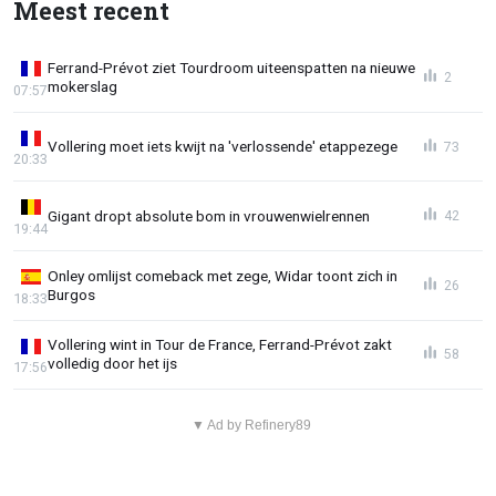
Meest recent
Ferrand-Prévot ziet Tourdroom uiteenspatten na nieuwe
2
mokerslag
07:57
Vollering moet iets kwijt na 'verlossende' etappezege
73
20:33
Gigant dropt absolute bom in vrouwenwielrennen
42
19:44
Onley omlijst comeback met zege, Widar toont zich in
26
Burgos
18:33
Vollering wint in Tour de France, Ferrand-Prévot zakt
58
volledig door het ijs
17:56
▼ Ad by Refinery89