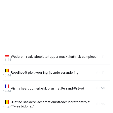
Wederom raak: absolute topper maakt hattrick compleet
11
16:44
Roodhooft pleit voor ingrijpende verandering
11
15:44
Visma heeft opmerkelijk plan met Ferrand-Prévot
50
14:44
Justine Ghekiere lacht met omstreden borstcontrole:
158
"Twee bidons..."
10:47