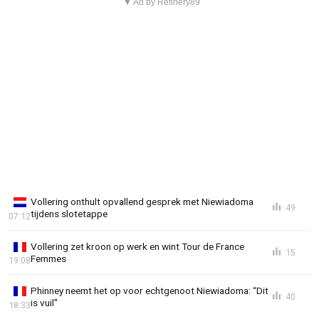
▼ Ad by Refinery89
Vollering onthult opvallend gesprek met Niewiadoma
49
tijdens slotetappe
07:12
Vollering zet kroon op werk en wint Tour de France
15
Femmes
19:08
Phinney neemt het op voor echtgenoot Niewiadoma: “Dit
40
is vuil"
18:33