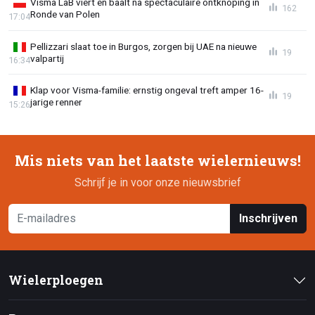
Visma LaB viert én baalt na spectaculaire ontknoping in
162
Ronde van Polen
17:04
Pellizzari slaat toe in Burgos, zorgen bij UAE na nieuwe
19
valpartij
16:34
Klap voor Visma-familie: ernstig ongeval treft amper 16-
19
jarige renner
15:26
Mis niets van het laatste wielernieuws!
Schrijf je in voor onze nieuwsbrief
Inschrijven
Wielerploegen