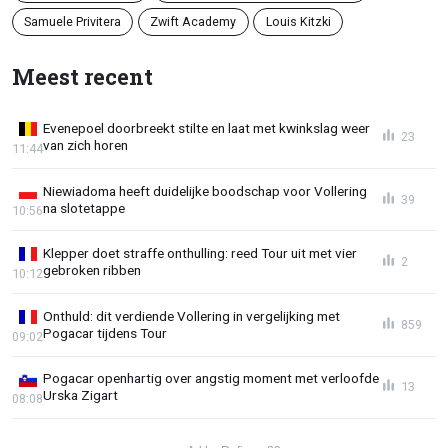
Samuele Privitera
Zwift Academy
Louis Kitzki
Meest recent
Evenepoel doorbreekt stilte en laat met kwinkslag weer
23
van zich horen
11:44
Niewiadoma heeft duidelijke boodschap voor Vollering
39
na slotetappe
10:56
Klepper doet straffe onthulling: reed Tour uit met vier
2
gebroken ribben
10:12
Onthuld: dit verdiende Vollering in vergelijking met
859
Pogacar tijdens Tour
09:02
Pogacar openhartig over angstig moment met verloofde
13
Urska Zigart
08:08