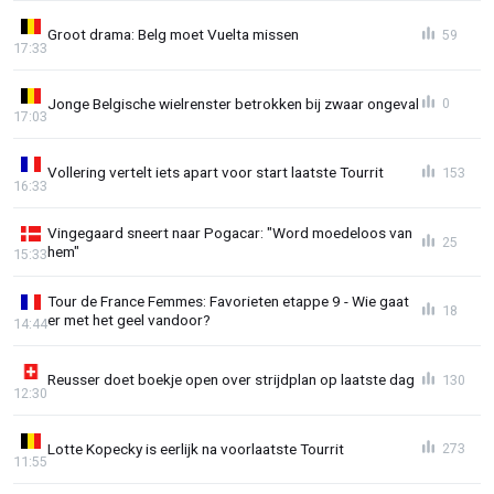
Groot drama: Belg moet Vuelta missen
59
17:33
Jonge Belgische wielrenster betrokken bij zwaar ongeval
0
17:03
Vollering vertelt iets apart voor start laatste Tourrit
153
16:33
Vingegaard sneert naar Pogacar: "Word moedeloos van
25
hem"
15:33
Tour de France Femmes: Favorieten etappe 9 - Wie gaat
18
er met het geel vandoor?
14:44
Reusser doet boekje open over strijdplan op laatste dag
130
12:30
Lotte Kopecky is eerlijk na voorlaatste Tourrit
273
11:55