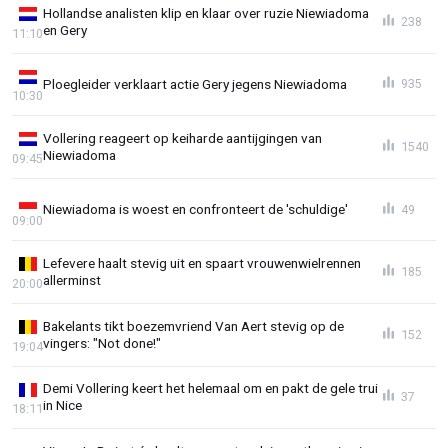
Hollandse analisten klip en klaar over ruzie Niewiadoma
238
en Gery
11:10
Ploegleider verklaart actie Gery jegens Niewiadoma
935
10:30
Vollering reageert op keiharde aantijgingen van
1540
Niewiadoma
09:45
Niewiadoma is woest en confronteert de 'schuldige'
49
09:00
Lefevere haalt stevig uit en spaart vrouwenwielrennen
185
allerminst
20:00
Bakelants tikt boezemvriend Van Aert stevig op de
152
vingers: "Not done!"
19:04
Demi Vollering keert het helemaal om en pakt de gele trui
37
in Nice
18:11