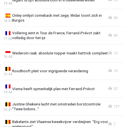
19:44
Onley omlijst comeback met zege, Widar toont zich in
30
Burgos
18:33
Vollering wint in Tour de France, Ferrand-Prévot zakt
60
volledig door het ijs
17:56
Wederom raak: absolute topper maakt hattrick compleet
12
16:44
Roodhooft pleit voor ingrijpende verandering
15
15:44
Visma heeft opmerkelijk plan met Ferrand-Prévot
52
14:44
Justine Ghekiere lacht met omstreden borstcontrole:
177
"Twee bidons..."
10:47
Bakelants ziet Vlaamse kweekvijver verdwijnen: "Erg voor
7
wielersport"