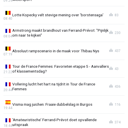
09:24
Lotte Kopecky velt stevige mening over 'borstensaga'
83
08:40
Armstrong maakt brandhout van Ferrand-Prévot: "Pijnlijk
230
om naar te kijken"
08:04
Absoluut rampscenario in de maak voor Thibau Nys
437
07:19
Tour de France Femmes: Favorieten etappe 5 - Aanvallers
43
of klassementsdag?
21:22
Vollering lucht het hart na tijdrit in Tour de France
436
Femmes
20:44
Visma mag juichen: Fraaie dubbelslag in Burgos
116
19:44
'Amateuristische' Ferrand-Prévot doet opvallende
374
uitspraak
18:44