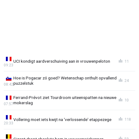
UCI kondigt aardverschuiving aan in vrouwenpeloton
11
09:23
Hoe is Pogacar zó goed? Wetenschap onthult opvallend
24
puzzelstuk
08:42
Ferrand-Prévot ziet Tourdroom uiteenspatten na nieuwe
10
mokerslag
07:57
Vollering moet iets kwijt na 'verlossende' etappezege
118
20:33
Gigant dropt absolute bom in vrouwenwielrennen
59