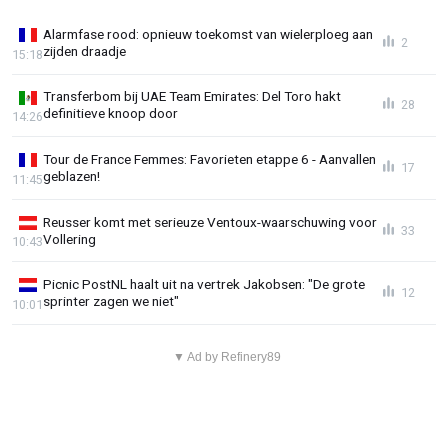
Alarmfase rood: opnieuw toekomst van wielerploeg aan
2
zijden draadje
15:18
Transferbom bij UAE Team Emirates: Del Toro hakt
28
definitieve knoop door
14:26
Tour de France Femmes: Favorieten etappe 6 - Aanvallen
17
geblazen!
11:45
Reusser komt met serieuze Ventoux-waarschuwing voor
33
Vollering
10:43
Picnic PostNL haalt uit na vertrek Jakobsen: "De grote
12
sprinter zagen we niet"
10:01
▼ Ad by Refinery89