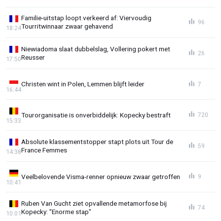
Familie-uitstap loopt verkeerd af: Viervoudig
96
Tourritwinnaar zwaar gehavend
18:24
Niewiadoma slaat dubbelslag, Vollering pokert met
26
Reusser
17:50
Christen wint in Polen, Lemmen blijft leider
7
16:44
Tourorganisatie is onverbiddelijk: Kopecky bestraft
720
15:33
Absolute klassementstopper stapt plots uit Tour de
59
France Femmes
14:38
Veelbelovende Visma-renner opnieuw zwaar getroffen
9
10:41
Ruben Van Gucht ziet opvallende metamorfose bij
74
Kopecky: "Enorme stap"
10:01