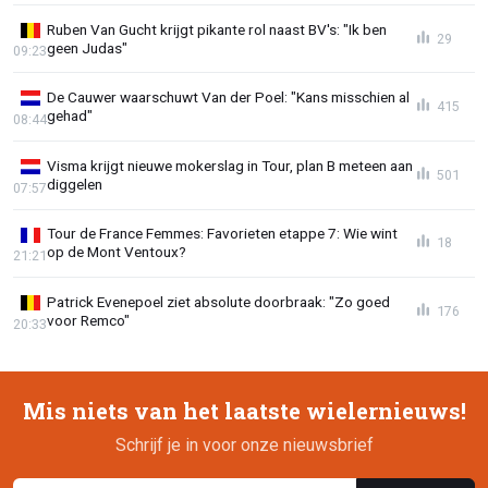
Ruben Van Gucht krijgt pikante rol naast BV's: "Ik ben
29
geen Judas"
09:23
De Cauwer waarschuwt Van der Poel: "Kans misschien al
415
gehad"
08:44
Visma krijgt nieuwe mokerslag in Tour, plan B meteen aan
501
diggelen
07:57
Tour de France Femmes: Favorieten etappe 7: Wie wint
18
op de Mont Ventoux?
21:21
Patrick Evenepoel ziet absolute doorbraak: "Zo goed
176
voor Remco"
20:33
Mis niets van het laatste wielernieuws!
Schrijf je in voor onze nieuwsbrief