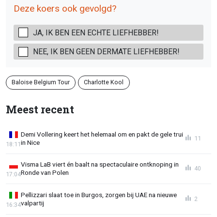
Deze koers ook gevolgd?
JA, IK BEN EEN ECHTE LIEFHEBBER!
NEE, IK BEN GEEN DERMATE LIEFHEBBER!
Baloise Belgium Tour
Charlotte Kool
Meest recent
Demi Vollering keert het helemaal om en pakt de gele trui
11
in Nice
18:11
Visma LaB viert én baalt na spectaculaire ontknoping in
40
Ronde van Polen
17:04
Pellizzari slaat toe in Burgos, zorgen bij UAE na nieuwe
2
valpartij
16:34