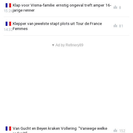
Klap voor Visma-familie: ernstig ongeval treft amper 16-
8
jarige renner
15:26
Klepper van jewelste stapt plots uit Tour de France
81
Femmes
14:32
▼ Ad by Refinery89
Van Gucht en Beyen kraken Vollering: "Vanwege welke
152