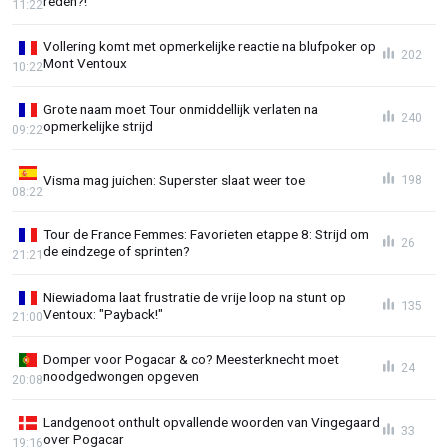
reden?!"
11:22
Vollering komt met opmerkelijke reactie na blufpoker op
202
Mont Ventoux
10:22
Grote naam moet Tour onmiddellijk verlaten na
240
opmerkelijke strijd
09:22
Visma mag juichen: Superster slaat weer toe
198
08:22
Tour de France Femmes: Favorieten etappe 8: Strijd om
26
de eindzege of sprinten?
21:21
Niewiadoma laat frustratie de vrije loop na stunt op
135
Ventoux: "Payback!"
21:00
Domper voor Pogacar & co? Meesterknecht moet
24
noodgedwongen opgeven
20:08
Landgenoot onthult opvallende woorden van Vingegaard
33
over Pogacar
19:16