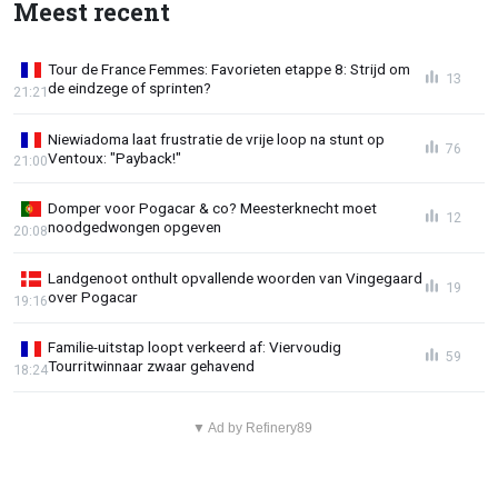
Meest recent
Tour de France Femmes: Favorieten etappe 8: Strijd om
13
de eindzege of sprinten?
21:21
Niewiadoma laat frustratie de vrije loop na stunt op
76
Ventoux: "Payback!"
21:00
Domper voor Pogacar & co? Meesterknecht moet
12
noodgedwongen opgeven
20:08
Landgenoot onthult opvallende woorden van Vingegaard
19
over Pogacar
19:16
Familie-uitstap loopt verkeerd af: Viervoudig
59
Tourritwinnaar zwaar gehavend
18:24
▼ Ad by Refinery89