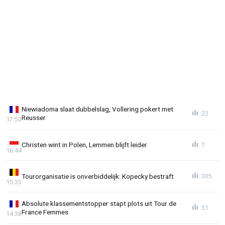
Niewiadoma slaat dubbelslag, Vollering pokert met
22
Reusser
17:50
Christen wint in Polen, Lemmen blijft leider
7
16:44
Tourorganisatie is onverbiddelijk: Kopecky bestraft
305
15:33
Absolute klassementstopper stapt plots uit Tour de
31
France Femmes
14:38