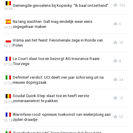
Gemengde gevoelens bij Kopecky: "Ik baal ontzettend"
152
19:59
Na lang wachten: Gall mag eindelijk weer eens
6
zegegebaar maken
19:33
Visma aan het feest: Fenomenale zege in Ronde van
10
Polen
18:33
Le Court slaat toe en bezorgt AG Insurance fraaie
8
Tourzege
17:54
Definitief verdict: UCI deelt vier jaar schorsing uit na
34
nieuwe dopingzaak
17:02
Soudal Quick-Step slaat toe en heeft eerste
15
zomeraanwinst te pakken
16:04
Alarmfase rood: opnieuw toekomst van wielerploeg aan
53
zijden draadje
15:18
Transferbom bij UAE Team Emirates: Del Toro hakt