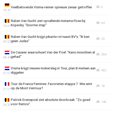
Veelbelovende Visma-renner opnieuw zwaar getroffen
6
10:41
Ruben Van Gucht ziet opvallende metamorfose bij
64
Kopecky: "Enorme stap"
10:01
Ruben Van Gucht krijgt pikante rol naast BV's: "Ik ben
23
geen Judas"
09:23
De Cauwer waarschuwt Van der Poel: "Kans misschien al
304
gehad"
08:44
Visma krijgt nieuwe mokerslag in Tour, plan B meteen aan
432
diggelen
07:57
Tour de France Femmes: Favorieten etappe 7: Wie wint
18
op de Mont Ventoux?
21:21
Patrick Evenepoel ziet absolute doorbraak: "Zo goed
146
voor Remco"
20:33