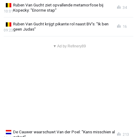
Ruben Van Gucht ziet opvallende metamorfose bij
34
Kopecky: "Enorme stap"
10:01
Ruben Van Gucht krijgt pikante rol naast BV's: "Ik ben
16
geen Judas"
09:23
▼ Ad by Refinery89
De Cauwer waarschuwt Van der Poel: "Kans misschien al
213
gehad"