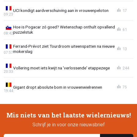
UCI kondigt aardverschuiving aan in vrouwenpeloton
17
09:23
Hoe is Pogacar zó goed? Wetenschap onthult opvallend
61
puzzelstuk
08:42
Ferrand-Prévot ziet Tourdroom uiteenspatten na nieuwe
13
mokerslag
07:57
Vollering moet iets kwijt na 'verlossende' etappezege
244
20:33
Gigant dropt absolute bom in vrouwenwielrennen
75
19:44
Mis niets van het laatste wielernieuws!
Schrijf je in voor onze nieuwsbrief