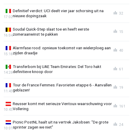
Definitief verdict: UCI deelt vier jaar schorsing uit na
32
nieuwe dopingzaak
17:02
Soudal Quick-Step slaat toe en heeft eerste
15
zomeraanwinst te pakken
16:04
Alarmfase rood: opnieuw toekomst van wielerploeg aan
40
zijden draadje
15:18
Transferbom bij UAE Team Emirates: Del Toro hakt
61
definitieve knoop door
14:26
Tour de France Femmes: Favorieten etappe 6 - Aanvallen
19
geblazen!
11:45
Reusser komt met serieuze Ventoux-waarschuwing voor
161
Vollering
10:43
Picnic PostNL haalt uit na vertrek Jakobsen: "De grote
24
sprinter zagen we niet"
10:01