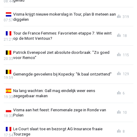
08:44
Visma krijgt nieuwe mokerslag in Tour, plan B meteen aan
319
diggelen
07:57
Tour de France Femmes: Favorieten etappe 7: Wie wint
18
op de Mont Ventoux?
21:21
Patrick Evenepoel ziet absolute doorbraak: "Zo goed
115
voor Remco"
20:33
Gemengde gevoelens bij Kopecky: "Ik baal ontzettend"
129
19:59
Na lang wachten: Gall mag eindelijk weer eens
6
zegegebaar maken
19:33
Visma aan het feest: Fenomenale zege in Ronde van
10
Polen
18:33
Le Court slaat toe en bezorgt AG Insurance fraaie
8
Tourzege
17:54