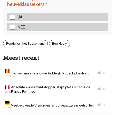
heuvelklassiekers?
JA!
NEE..
Ronde van het Baskenland
Ben Healy
Meest recent
Tourorganisatie is onverbiddelijk: Kopecky bestraft
23
15:33
Absolute klassementstopper stapt plots uit Tour de
9
France Femmes
14:38
Veelbelovende Visma-renner opnieuw zwaar getroffen
3
10:41