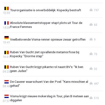
Tourorganisatie is onverbiddelijk: Kopecky bestraft
797
15:33
Absolute klassementstopper stapt plots uit Tour de
60
France Femmes
14:38
Veelbelovende Visma-renner opnieuw zwaar getroffen
9
10:41
Ruben Van Gucht ziet opvallende metamorfose bij
76
Kopecky: "Enorme stap"
10:01
Ruben Van Gucht krijgt pikante rol naast BV's: "Ik ben
32
geen Judas"
09:23
De Cauwer waarschuwt Van der Poel: "Kans misschien al
447
gehad"
08:44
Visma krijgt nieuwe mokerslag in Tour, plan B meteen aan
515
diggelen
07:57