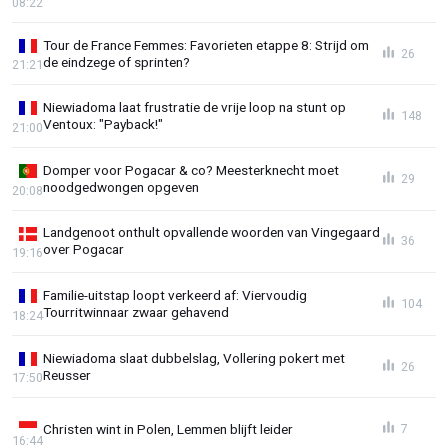
08:22
Tour de France Femmes: Favorieten etappe 8: Strijd om
26
de eindzege of sprinten?
21:21
Niewiadoma laat frustratie de vrije loop na stunt op
148
Ventoux: "Payback!"
21:00
Domper voor Pogacar & co? Meesterknecht moet
29
noodgedwongen opgeven
20:08
Landgenoot onthult opvallende woorden van Vingegaard
36
over Pogacar
19:16
Familie-uitstap loopt verkeerd af: Viervoudig
104
Tourritwinnaar zwaar gehavend
18:24
Niewiadoma slaat dubbelslag, Vollering pokert met
26
Reusser
17:50
Christen wint in Polen, Lemmen blijft leider
7
16:44