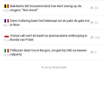
Bakelants tikt boezemvriend Van Aert stevig op de
60
vingers: "Not done!"
19:04
Demi Vollering keert het helemaal om en pakt de gele trui
32
in Nice
18:11
Visma LaB viert én baalt na spectaculaire ontknoping in
104
Ronde van Polen
17:04
Pellizzari slaat toe in Burgos, zorgen bij UAE na nieuwe
8
valpartij
16:34
▼ Ad by Refinery89