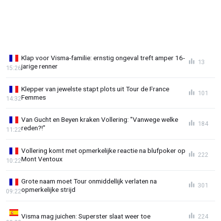
Klap voor Visma-familie: ernstig ongeval treft amper 16-
13
jarige renner
15:26
Klepper van jewelste stapt plots uit Tour de France
101
Femmes
14:32
Van Gucht en Beyen kraken Vollering: "Vanwege welke
184
reden?!"
11:22
Vollering komt met opmerkelijke reactie na blufpoker op
222
Mont Ventoux
10:22
Grote naam moet Tour onmiddellijk verlaten na
301
opmerkelijke strijd
09:22
Visma mag juichen: Superster slaat weer toe
224