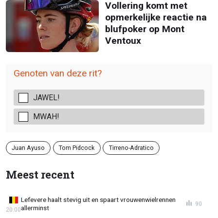
Vollering komt met
opmerkelijke reactie na
blufpoker op Mont
Ventoux
Genoten van deze rit?
JAWEL!
MWAH!
Juan Ayuso
Tom Pidcock
Tirreno-Adratico
Meest recent
Lefevere haalt stevig uit en spaart vrouwenwielrennen
90
allerminst
20:00