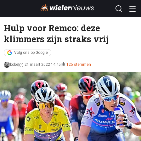
Hulp voor Remco: deze
klimmers zijn straks vrij
Volg ons op Google
kobe
21 maart 2022 14:45
125 stemmen