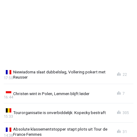
Niewiadoma slaat dubbelslag, Vollering pokert met
22
Reusser
17:50
Christen wint in Polen, Lemmen blijft leider
7
16:44
Tourorganisatie is onverbiddelijk: Kopecky bestraft
305
15:33
Absolute klassementstopper stapt plots uit Tour de
31
France Femmes
14:38