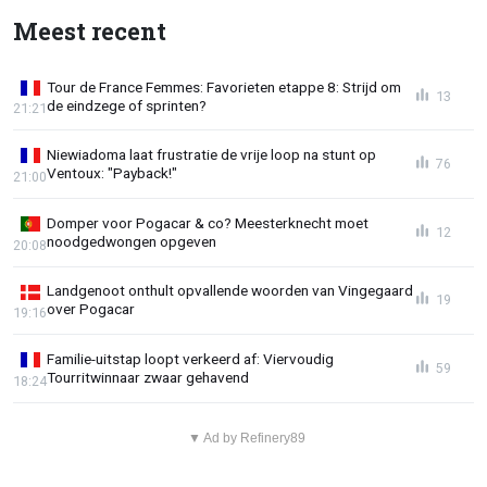
Meest recent
Tour de France Femmes: Favorieten etappe 8: Strijd om
13
de eindzege of sprinten?
21:21
Niewiadoma laat frustratie de vrije loop na stunt op
76
Ventoux: "Payback!"
21:00
Domper voor Pogacar & co? Meesterknecht moet
12
noodgedwongen opgeven
20:08
Landgenoot onthult opvallende woorden van Vingegaard
19
over Pogacar
19:16
Familie-uitstap loopt verkeerd af: Viervoudig
59
Tourritwinnaar zwaar gehavend
18:24
▼ Ad by Refinery89