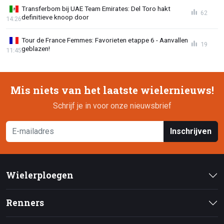
Transferbom bij UAE Team Emirates: Del Toro hakt
62
definitieve knoop door
14:26
Tour de France Femmes: Favorieten etappe 6 - Aanvallen
19
geblazen!
11:45
Mis niets van het laatste wielernieuws!
Schrijf je in voor onze nieuwsbrief
Inschrijven
Wielerploegen
Renners