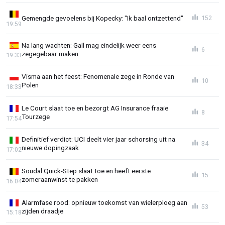
Gemengde gevoelens bij Kopecky: "Ik baal ontzettend"
152
19:59
Na lang wachten: Gall mag eindelijk weer eens
6
zegegebaar maken
19:33
Visma aan het feest: Fenomenale zege in Ronde van
10
Polen
18:33
Le Court slaat toe en bezorgt AG Insurance fraaie
8
Tourzege
17:54
Definitief verdict: UCI deelt vier jaar schorsing uit na
34
nieuwe dopingzaak
17:02
Soudal Quick-Step slaat toe en heeft eerste
15
zomeraanwinst te pakken
16:04
Alarmfase rood: opnieuw toekomst van wielerploeg aan
53
zijden draadje
15:18