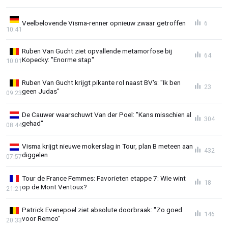
Veelbelovende Visma-renner opnieuw zwaar getroffen
6
10:41
Ruben Van Gucht ziet opvallende metamorfose bij
64
Kopecky: "Enorme stap"
10:01
Ruben Van Gucht krijgt pikante rol naast BV's: "Ik ben
23
geen Judas"
09:23
De Cauwer waarschuwt Van der Poel: "Kans misschien al
304
gehad"
08:44
Visma krijgt nieuwe mokerslag in Tour, plan B meteen aan
432
diggelen
07:57
Tour de France Femmes: Favorieten etappe 7: Wie wint
18
op de Mont Ventoux?
21:21
Patrick Evenepoel ziet absolute doorbraak: "Zo goed
146
voor Remco"
20:33