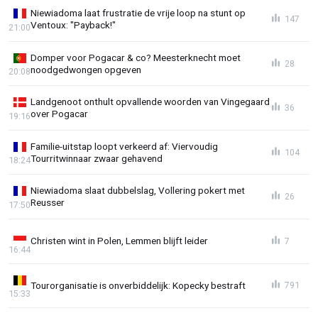
Niewiadoma laat frustratie de vrije loop na stunt op
147
Ventoux: "Payback!"
21:00
Domper voor Pogacar & co? Meesterknecht moet
28
noodgedwongen opgeven
20:08
Landgenoot onthult opvallende woorden van Vingegaard
36
over Pogacar
19:16
Familie-uitstap loopt verkeerd af: Viervoudig
104
Tourritwinnaar zwaar gehavend
18:24
Niewiadoma slaat dubbelslag, Vollering pokert met
26
Reusser
17:50
Christen wint in Polen, Lemmen blijft leider
7
16:44
Tourorganisatie is onverbiddelijk: Kopecky bestraft
791
15:33