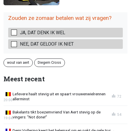
Zouden ze zomaar betalen wat zij vragen?
JA, DAT DENK IK WEL
NEE, DAT GELOOF IK NIET
wout van aert
Diegem Cross
Meest recent
Lefevere haalt stevig uit en spaart vrouwenwielrennen
72
allerminst
20:00
Bakelants tikt boezemvriend Van Aert stevig op de
54
vingers: "Not done!"
19:04
Demi Vollering keert het helemaal om en pakt de gele trui