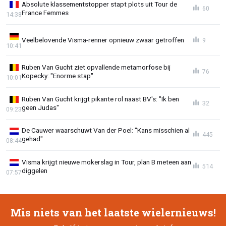
Absolute klassementstopper stapt plots uit Tour de
60
France Femmes
14:38
Veelbelovende Visma-renner opnieuw zwaar getroffen
9
10:41
Ruben Van Gucht ziet opvallende metamorfose bij
76
Kopecky: "Enorme stap"
10:01
Ruben Van Gucht krijgt pikante rol naast BV's: "Ik ben
32
geen Judas"
09:23
De Cauwer waarschuwt Van der Poel: "Kans misschien al
445
gehad"
08:44
Visma krijgt nieuwe mokerslag in Tour, plan B meteen aan
514
diggelen
07:57
Mis niets van het laatste wielernieuws!