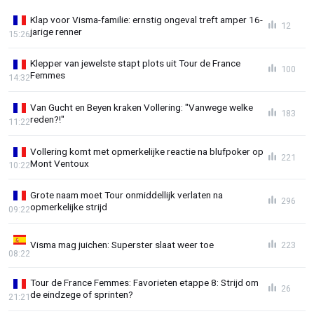
Klap voor Visma-familie: ernstig ongeval treft amper 16-
12
jarige renner
15:26
Klepper van jewelste stapt plots uit Tour de France
100
Femmes
14:32
Van Gucht en Beyen kraken Vollering: "Vanwege welke
183
reden?!"
11:22
Vollering komt met opmerkelijke reactie na blufpoker op
221
Mont Ventoux
10:22
Grote naam moet Tour onmiddellijk verlaten na
296
opmerkelijke strijd
09:22
Visma mag juichen: Superster slaat weer toe
223
08:22
Tour de France Femmes: Favorieten etappe 8: Strijd om
26
de eindzege of sprinten?
21:21