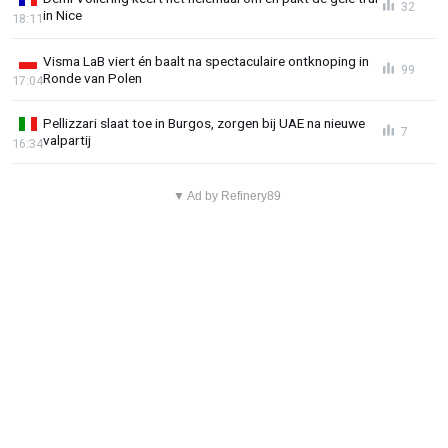
32
in Nice
18:11
Visma LaB viert én baalt na spectaculaire ontknoping in
99
Ronde van Polen
17:04
Pellizzari slaat toe in Burgos, zorgen bij UAE na nieuwe
7
valpartij
16:34
▼ Ad by Refinery89