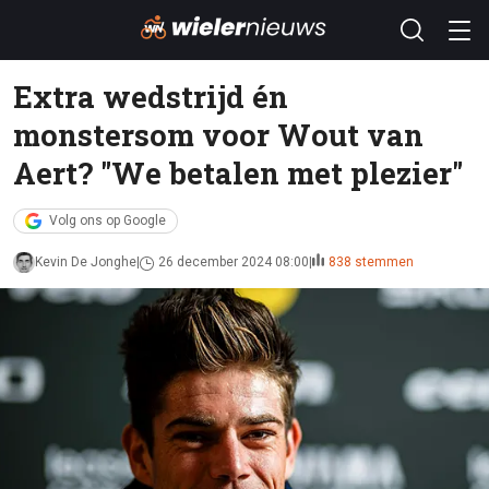
Extra wedstrijd én
monstersom voor Wout van
Aert? "We betalen met plezier"
Volg ons op Google
Kevin De Jonghe
26 december 2024 08:00
838 stemmen