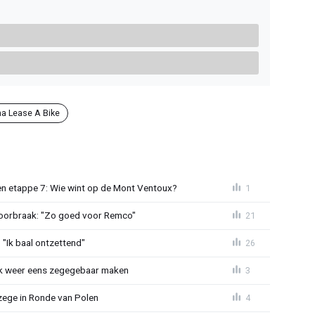
a Lease A Bike
n etappe 7: Wie wint op de Mont Ventoux?
1
doorbraak: "Zo goed voor Remco"
21
"Ik baal ontzettend"
26
ijk weer eens zegegebaar maken
3
zege in Ronde van Polen
4