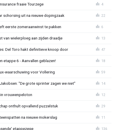
Insurance fraaie Tourzege
4
jaar schorsing uit na nieuwe dopingzaak
22
eeft eerste zomeraanwinst te pakken
6
 van wielerploeg aan zijden draadje
13
s: Del Toro hakt definitieve knoop door
47
n etappe 6 - Aanvallen geblazen!
18
ux-waarschuwing voor Vollering
59
 Jakobsen: "De grote sprinter zagen we niet"
14
 in vrouwenpeloton
12
hap onthult opvallend puzzelstuk
29
iteenspatten na nieuwe mokerslag
11
lossende' etappezege
136