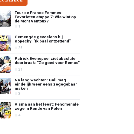
Tour de France Femmes:
Favorieten etappe 7: Wie wint op
de Mont Ventoux?
1
Gemengde gevoelens bij
Kopecky: "Ik baal ontzettend"
26
Patrick Evenepoel ziet absolute
doorbraak: "Zo goed voor Remco"
21
Na lang wachten: Gall mag
eindelijk weer eens zegegebaar
maken
3
Visma aan het feest: Fenomenale
zege in Ronde van Polen
4