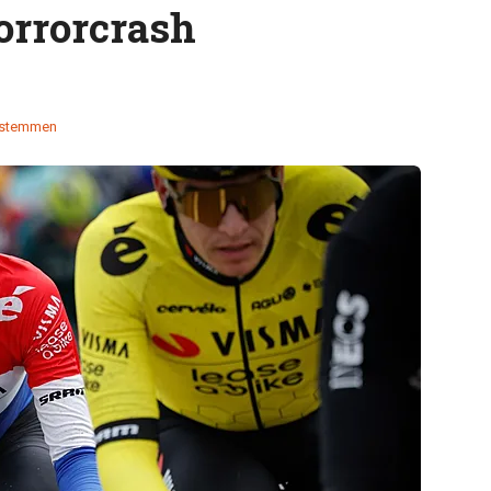
orrorcrash
 stemmen