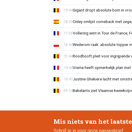
Gigant dropt absolute bom in vr
19:44
Onley omlijst comeback met zege,
18:33
Vollering wint in Tour de France, F
17:56
Wederom raak: absolute topper m
16:44
Roodhooft pleit voor ingrijpende 
15:44
Visma heeft opmerkelijk plan met
14:44
Justine Ghekiere lacht met omstre
10:47
Bakelants ziet Vlaamse kweekvijve
09:24
Mis niets van het laatst
Schrijf je in voor onze nieuwsbrief