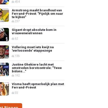
454
Armstrong maakt brandhout van
Ferrand-Prévot: "Pijnlijk om naar
te kijken"
237
Gigant dropt absolute bom in
vrouwenwielrennen
62
Vollering moet iets kwijt na
'verlossende' etappezege
136
Justine Ghekiere lacht met
omstreden borstcontrole: "Twee
bidons..."
192
Visma heeft opmerkelijk plan met
Ferrand-Prévot
55
et Binnen