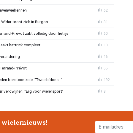
ouwenwielrennen
62
 Widar toont zich in Burgos
31
errand-Prévot zakt volledig door het ijs
60
aakt hattrick compleet
13
verandering
16
 Ferrand-Prévot
55
den borstcontrole: "Twee bidons..."
192
r verdwijnen: "Erg voor wielersport"
8
e wielernieuws!