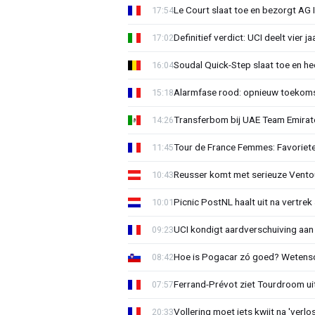
Le Court slaat toe en bezorgt AG 
17:54
Definitief verdict: UCI deelt vier 
17:02
Soudal Quick-Step slaat toe en h
16:04
Alarmfase rood: opnieuw toekomst
15:18
Transferbom bij UAE Team Emirate
14:26
Tour de France Femmes: Favoriete
11:45
Reusser komt met serieuze Vento
10:43
Picnic PostNL haalt uit na vertrek
10:01
UCI kondigt aardverschuiving aan
09:23
Hoe is Pogacar zó goed? Wetensc
08:42
Ferrand-Prévot ziet Tourdroom u
07:57
Vollering moet iets kwijt na 'ver
20:33