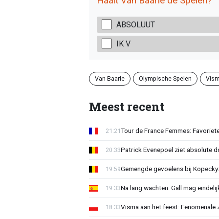
Haalt Van Baarle de Spelen?
ABSOLUUT
IK V
Van Baarle
Olympische Spelen
Vism
Meest recent
Tour de France Femmes: Favoriete
21:21
Patrick Evenepoel ziet absolute 
20:33
Gemengde gevoelens bij Kopecky: 
19:59
Na lang wachten: Gall mag eindel
19:33
Visma aan het feest: Fenomenale 
18:33