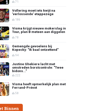
71
Vollering moet iets kwijt na
'verlossende' etappezege
186
Visma krijgt nieuwe mokerslag in
Tour, plan B meteen aan diggelen
78
Gemengde gevoelens bij
Kopecky: "Ik baal ontzettend"
94
Justine Ghekiere lacht met
omstreden borstcontrole: "Twee
bidons..."
222
Visma heeft opmerkelijk plan met
Ferrand-Prévot
58
et Binnen