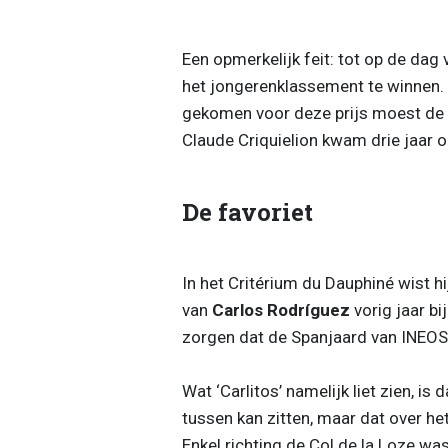
Een opmerkelijk feit: tot op de dag
het jongerenklassement te winnen. 
gekomen voor deze prijs moest de wi
Claude Criquielion kwam drie jaar op
De favoriet
In het Critérium du Dauphiné wist hi
van
Carlos Rodríguez
vorig jaar bi
zorgen dat de Spanjaard van INEOS 
Wat ‘Carlitos’ namelijk liet zien, i
tussen kan zitten, maar dat over het
Enkel richting de Col de la Loze wa