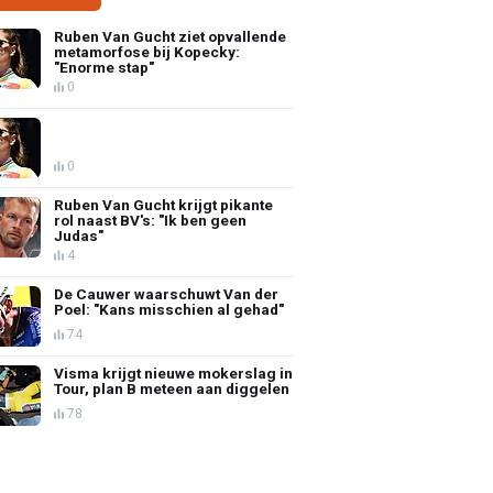
Ruben Van Gucht ziet opvallende
metamorfose bij Kopecky:
"Enorme stap"
0
0
Ruben Van Gucht krijgt pikante
rol naast BV's: "Ik ben geen
Judas"
4
De Cauwer waarschuwt Van der
Poel: "Kans misschien al gehad"
74
Visma krijgt nieuwe mokerslag in
Tour, plan B meteen aan diggelen
78