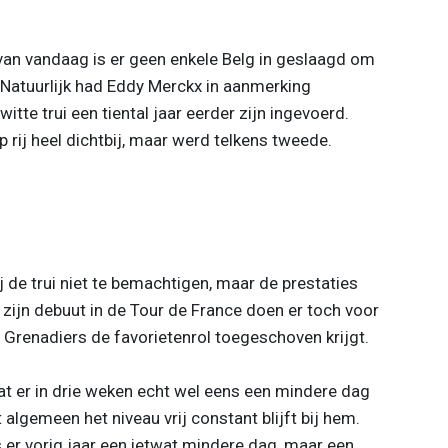
 van vandaag is er geen enkele Belg in geslaagd om
Natuurlijk had Eddy Merckx in aanmerking
tte trui een tiental jaar eerder zijn ingevoerd.
 rij heel dichtbij, maar werd telkens tweede.
j de trui niet te bemachtigen, maar de prestaties
j zijn debuut in de Tour de France doen er toch voor
Grenadiers de favorietenrol toegeschoven krijgt.
s dat er in drie weken echt wel eens een mindere dag
 algemeen het niveau vrij constant blijft bij hem.
s er vorig jaar een ietwat mindere dag, maar een