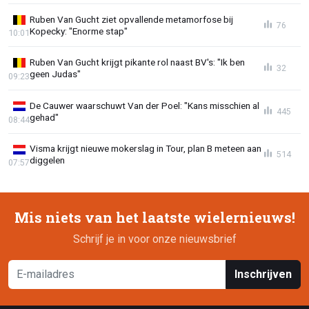
Ruben Van Gucht ziet opvallende metamorfose bij
76
Kopecky: "Enorme stap"
10:01
Ruben Van Gucht krijgt pikante rol naast BV's: "Ik ben
32
geen Judas"
09:23
De Cauwer waarschuwt Van der Poel: "Kans misschien al
445
gehad"
08:44
Visma krijgt nieuwe mokerslag in Tour, plan B meteen aan
514
diggelen
07:57
Mis niets van het laatste wielernieuws!
Schrijf je in voor onze nieuwsbrief
Inschrijven