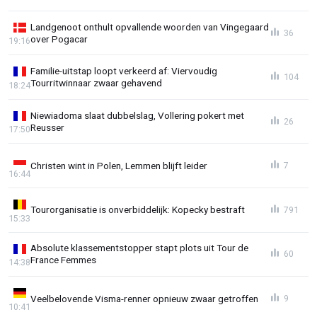
Landgenoot onthult opvallende woorden van Vingegaard
36
over Pogacar
19:16
Familie-uitstap loopt verkeerd af: Viervoudig
104
Tourritwinnaar zwaar gehavend
18:24
Niewiadoma slaat dubbelslag, Vollering pokert met
26
Reusser
17:50
Christen wint in Polen, Lemmen blijft leider
7
16:44
Tourorganisatie is onverbiddelijk: Kopecky bestraft
791
15:33
Absolute klassementstopper stapt plots uit Tour de
60
France Femmes
14:38
Veelbelovende Visma-renner opnieuw zwaar getroffen
9
10:41