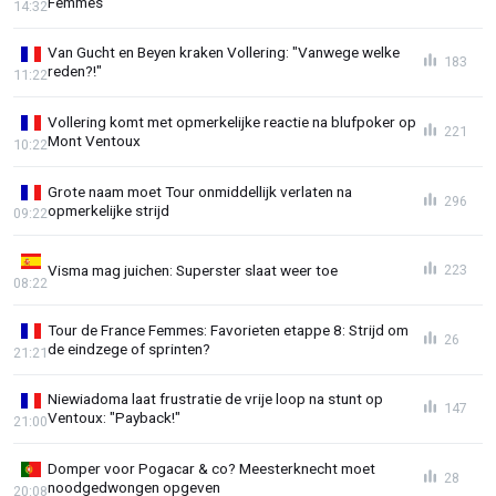
Femmes
14:32
Van Gucht en Beyen kraken Vollering: "Vanwege welke
183
reden?!"
11:22
Vollering komt met opmerkelijke reactie na blufpoker op
221
Mont Ventoux
10:22
Grote naam moet Tour onmiddellijk verlaten na
296
opmerkelijke strijd
09:22
Visma mag juichen: Superster slaat weer toe
223
08:22
Tour de France Femmes: Favorieten etappe 8: Strijd om
26
de eindzege of sprinten?
21:21
Niewiadoma laat frustratie de vrije loop na stunt op
147
Ventoux: "Payback!"
21:00
Domper voor Pogacar & co? Meesterknecht moet
28
noodgedwongen opgeven
20:08