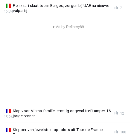
Pellizzari slaat toe in Burgos, zorgen bij UAE na nieuwe
7
valpartij
16:34
▼ Ad by Refinery89
Klap voor Visma-familie: ernstig ongeval treft amper 16-
12
jarige renner
15:26
Klepper van jewelste stapt plots uit Tour de France
100