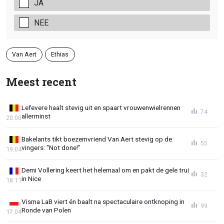
JA
NEE
Van Aert
Ethias
Meest recent
Lefevere haalt stevig uit en spaart vrouwenwielrennen
74
allerminst
20:00
Bakelants tikt boezemvriend Van Aert stevig op de
55
vingers: "Not done!"
19:04
Demi Vollering keert het helemaal om en pakt de gele trui
32
in Nice
18:11
Visma LaB viert én baalt na spectaculaire ontknoping in
99
Ronde van Polen
17:04