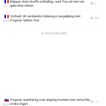
Klepper doet straffe onthulling: reed Tour uit met vier
2
gebroken ribben
10:12
Onthuld: dit verdiende Vollering in vergelijking met
887
Pogacar tijdens Tour
09:02
▼ Ad by Refinery89
Pogacar openhartig over angstig moment met verloofde
14
Urska Zigart
08:08