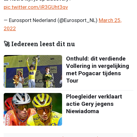
pic.twitter.com/iR3GUht3qv
— Eurosport Nederland (@Eurosport_NL)
March 25,
2022
🚀 Iedereen leest dit nu
Onthuld: dit verdiende
Vollering in vergelijking
met Pogacar tijdens
Tour
Ploegleider verklaart
actie Gery jegens
Niewiadoma