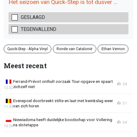
Het seizoen van Quick-Step is tot dusver ...
GESLAAGD
TEGENVALLEND
Quick-Step - Alpha Vinyl
Ronde van Catalonië
Ethan Vernon
Meest recent
Ferrand-Prévot onthult oorzaak Tour-opgave en spaart
34
zichzelf niet
12:32
Evenepoel doorbreekt stilte en laat met kwinkslag weer
51
van zich horen
11:44
Niewiadoma heeft duidelijke boodschap voor Vollering
64
na slotetappe
10:56