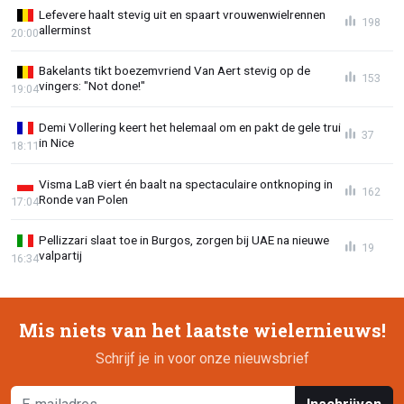
Lefevere haalt stevig uit en spaart vrouwenwielrennen
198
allerminst
20:00
Bakelants tikt boezemvriend Van Aert stevig op de
153
vingers: "Not done!"
19:04
Demi Vollering keert het helemaal om en pakt de gele trui
37
in Nice
18:11
Visma LaB viert én baalt na spectaculaire ontknoping in
162
Ronde van Polen
17:04
Pellizzari slaat toe in Burgos, zorgen bij UAE na nieuwe
19
valpartij
16:34
Mis niets van het laatste wielernieuws!
Schrijf je in voor onze nieuwsbrief