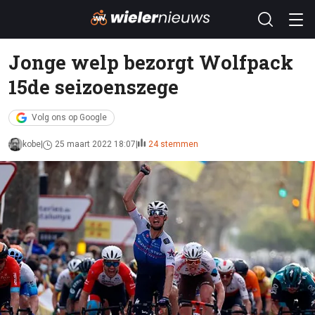
Jonge welp bezorgt Wolfpack
15de seizoenszege
Volg ons op Google
kobe
25 maart 2022 18:07
24 stemmen