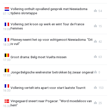
Vollering onthult opvallend gesprek met Niewiadoma
54
tijdens slotetappe
07:12
Vollering zet kroon op werk en wint Tour de France
15
Femmes
19:08
Phinney neemt het op voor echtgenoot Niewiadoma: “Dit
42
is vuil"
18:33
Groot drama: Belg moet Vuelta missen
63
17:33
Jonge Belgische wielrenster betrokken bij zwaar ongeval
0
17:03
Vollering vertelt iets apart voor start laatste Tourrit
153
16:33
Vingegaard sneert naar Pogacar: "Word moedeloos van
25
hem"
15:33