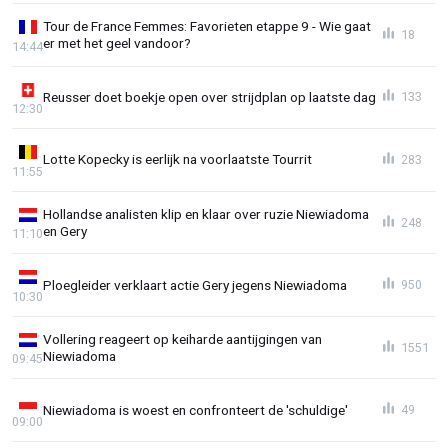
Tour de France Femmes: Favorieten etappe 9 - Wie gaat
18
er met het geel vandoor?
14:44
Reusser doet boekje open over strijdplan op laatste dag
133
12:30
Lotte Kopecky is eerlijk na voorlaatste Tourrit
283
11:55
Hollandse analisten klip en klaar over ruzie Niewiadoma
248
en Gery
11:10
Ploegleider verklaart actie Gery jegens Niewiadoma
950
10:30
Vollering reageert op keiharde aantijgingen van
1551
Niewiadoma
09:45
Niewiadoma is woest en confronteert de 'schuldige'
49
09:00