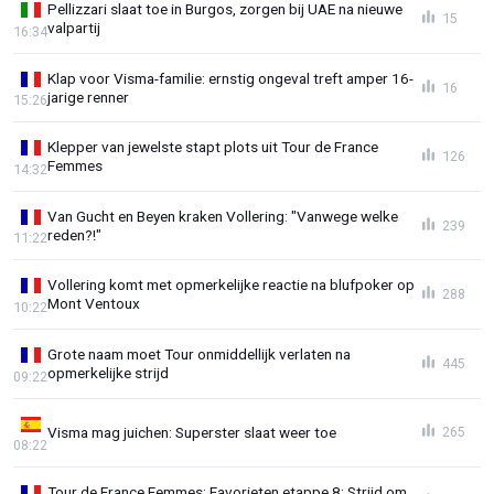
Pellizzari slaat toe in Burgos, zorgen bij UAE na nieuwe
15
valpartij
16:34
Klap voor Visma-familie: ernstig ongeval treft amper 16-
16
jarige renner
15:26
Klepper van jewelste stapt plots uit Tour de France
126
Femmes
14:32
Van Gucht en Beyen kraken Vollering: "Vanwege welke
239
reden?!"
11:22
Vollering komt met opmerkelijke reactie na blufpoker op
288
Mont Ventoux
10:22
Grote naam moet Tour onmiddellijk verlaten na
445
opmerkelijke strijd
09:22
Visma mag juichen: Superster slaat weer toe
265
08:22
Tour de France Femmes: Favorieten etappe 8: Strijd om