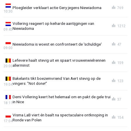
Ploegleider verklaart actie Gery jegens Niewiadoma
769
10:30
Vollering reageert op keiharde aantijgingen van
1212
Niewiadoma
09:45
Niewiadoma is woest en confronteert de 'schuldige'
47
09:00
Lefevere haalt stevig uit en spaart vrouwenwielrennen
159
allerminst
20:00
Bakelants tikt boezemvriend Van Aert stevig op de
123
vingers: "Not done!"
19:04
Demi Vollering keert het helemaal om en pakt de gele trui
37
in Nice
18:11
Visma LaB viert én baalt na spectaculaire ontknoping in
154
Ronde van Polen
17:04