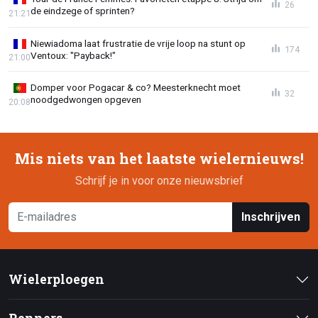
26
de eindzege of sprinten?
21:21
Niewiadoma laat frustratie de vrije loop na stunt op
174
Ventoux: "Payback!"
21:00
Domper voor Pogacar & co? Meesterknecht moet
32
noodgedwongen opgeven
20:08
Mis niets van het laatste wielernieuws!
Schrijf je in voor onze nieuwsbrief
Inschrijven
Wielerploegen