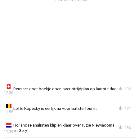
Reusser doet boekje open over strijdplan op laatste dag
102
12:30
Lotte Kopecky is eerlijk na voorlaatste Tourrit
191
11:55
Hollandse analisten klip en klaar over ruzie Niewiadoma
186
en Gery
11:10