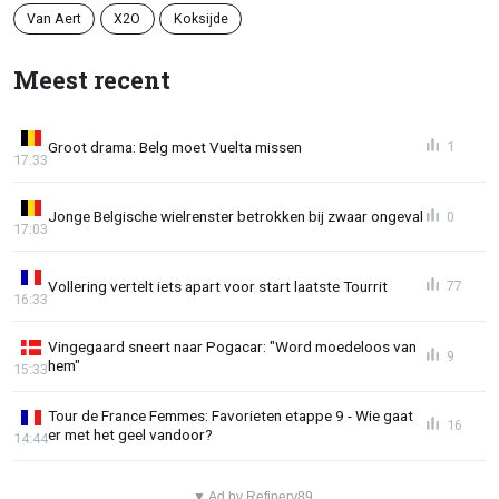
Van Aert
X2O
Koksijde
Meest recent
Groot drama: Belg moet Vuelta missen
1
17:33
Jonge Belgische wielrenster betrokken bij zwaar ongeval
0
17:03
Vollering vertelt iets apart voor start laatste Tourrit
77
16:33
Vingegaard sneert naar Pogacar: "Word moedeloos van
9
hem"
15:33
Tour de France Femmes: Favorieten etappe 9 - Wie gaat
16
er met het geel vandoor?
14:44
▼ Ad by Refinery89