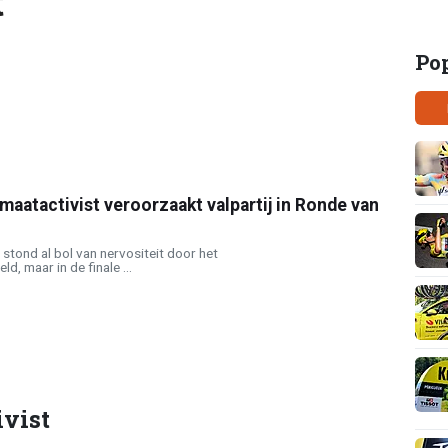
t
Po
imaatactivist veroorzaakt valpartij in Ronde van
tond al bol van nervositeit door het
, maar in de finale ...
vist