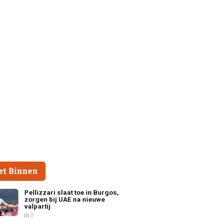
et Binnen
Pellizzari slaat toe in Burgos,
zorgen bij UAE na nieuwe
valpartij
0