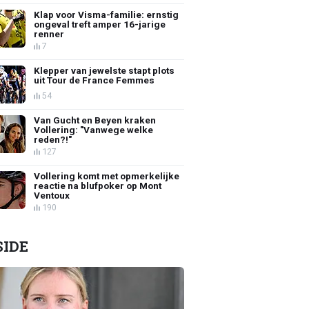
Klap voor Visma-familie: ernstig
ongeval treft amper 16-jarige
renner
7
Klepper van jewelste stapt plots
uit Tour de France Femmes
54
Van Gucht en Beyen kraken
Vollering: "Vanwege welke
reden?!"
127
Vollering komt met opmerkelijke
reactie na blufpoker op Mont
Ventoux
190
SIDE