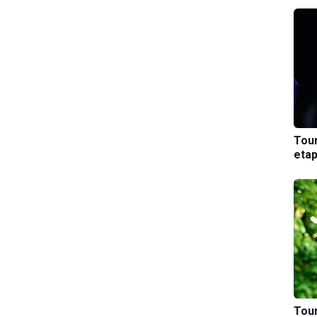
Tou
etap
Tou