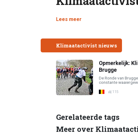
Klimaatactivis
Lees meer
Klimaatactivist nieuws
Opmerkelijk: Kl
Brugge
De Ronde van Brugge s
constante waaiergeweld
115
Gerelateerde tags
Meer over Klimaatacti