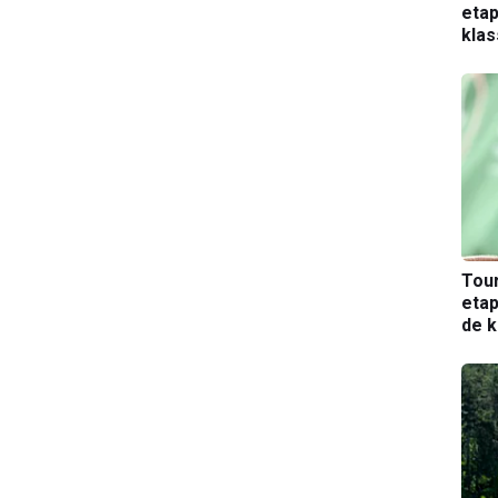
etap
kla
Tou
etap
de k