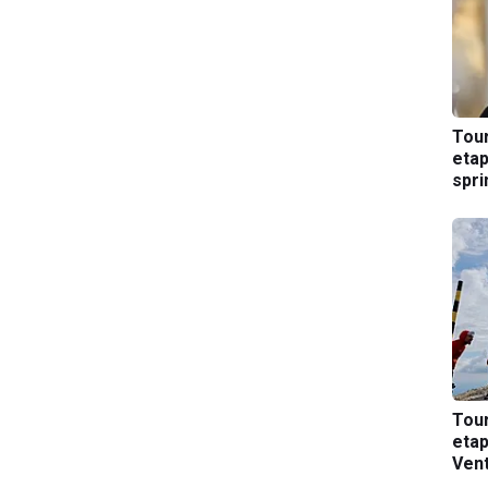
Tou
etap
spri
Tou
etap
Ven