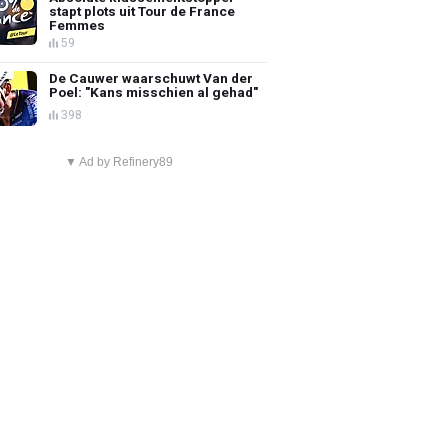
stapt plots uit Tour de France
Femmes
59
De Cauwer waarschuwt Van der
Poel: "Kans misschien al gehad"
398
▼ Ad by Refinery89