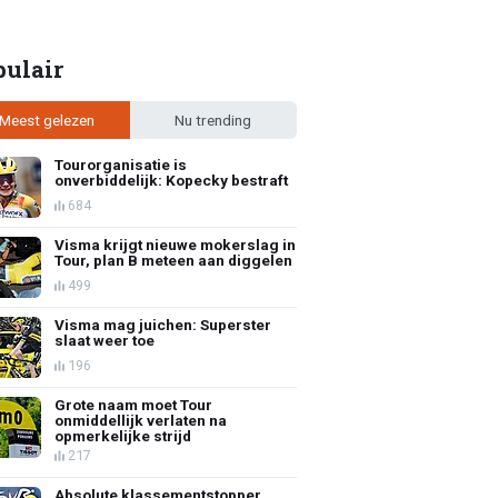
pulair
Meest gelezen
Nu trending
Tourorganisatie is
onverbiddelijk: Kopecky bestraft
684
Visma krijgt nieuwe mokerslag in
Tour, plan B meteen aan diggelen
499
Visma mag juichen: Superster
slaat weer toe
196
Grote naam moet Tour
onmiddellijk verlaten na
opmerkelijke strijd
217
Absolute klassementstopper