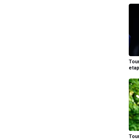
Tou
etap
Tou