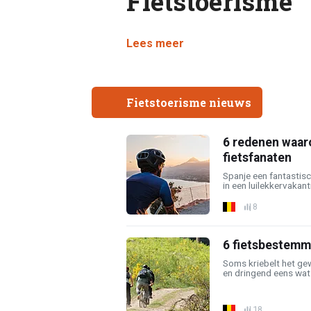
Fietstoerisme
Lees meer
Fietstoerisme nieuws
6 redenen waar
fietsfanaten
Spanje een fantastisch
in een luilekkervakanti
8
6 fietsbestemmi
Soms kriebelt het ge
en dringend eens wat 
18