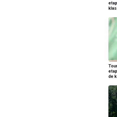
etap
kla
Tou
etap
de k