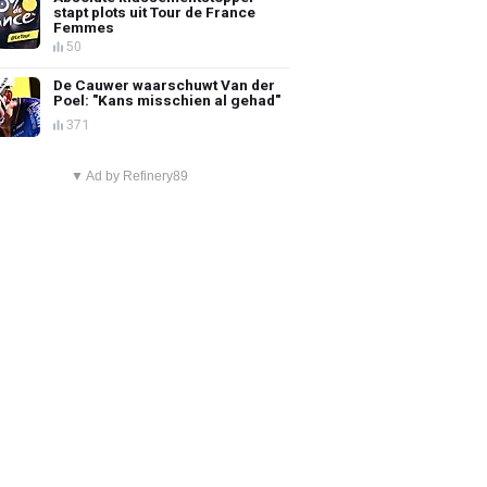
stapt plots uit Tour de France
Femmes
50
De Cauwer waarschuwt Van der
Poel: "Kans misschien al gehad"
371
▼ Ad by Refinery89