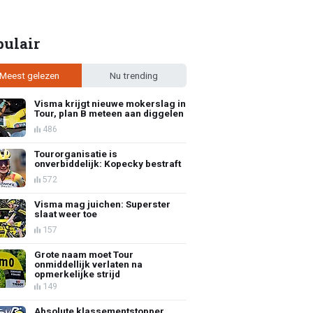
pulair
Meest gelezen
Nu trending
Visma krijgt nieuwe mokerslag in
Tour, plan B meteen aan diggelen
486
Tourorganisatie is
onverbiddelijk: Kopecky bestraft
572
Visma mag juichen: Superster
slaat weer toe
157
Grote naam moet Tour
onmiddellijk verlaten na
opmerkelijke strijd
149
Absolute klassementstopper