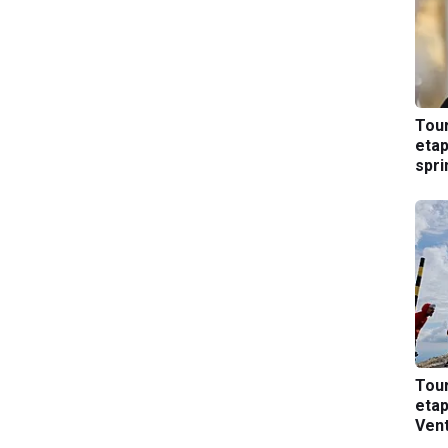
Tou
etap
spri
Tou
etap
Ven