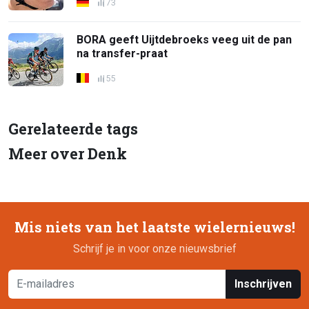
73
BORA geeft Uijtdebroeks veeg uit de pan
na transfer-praat
55
Gerelateerde tags
Meer over Denk
Mis niets van het laatste wielernieuws!
Schrijf je in voor onze nieuwsbrief
Inschrijven