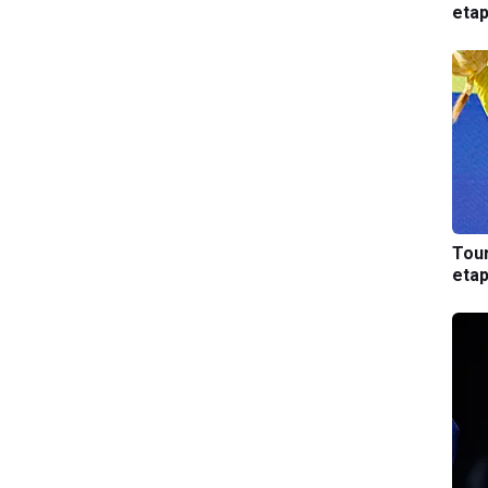
etap
Tou
etap