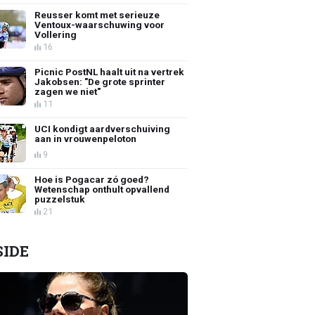
Reusser komt met serieuze
Ventoux-waarschuwing voor
Vollering
16
Picnic PostNL haalt uit na vertrek
Jakobsen: "De grote sprinter
zagen we niet"
11
UCI kondigt aardverschuiving
aan in vrouwenpeloton
9
Hoe is Pogacar zó goed?
Wetenschap onthult opvallend
puzzelstuk
21
SIDE