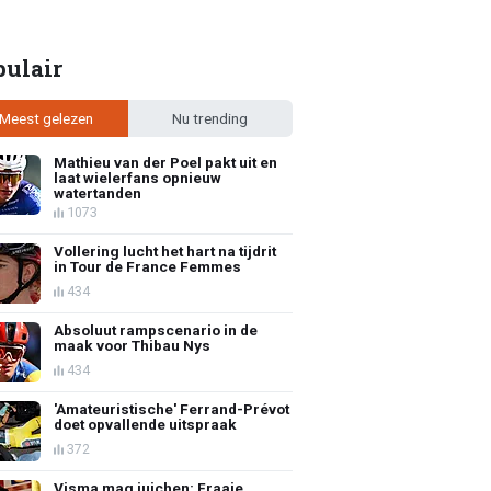
pulair
Meest gelezen
Nu trending
Mathieu van der Poel pakt uit en
laat wielerfans opnieuw
watertanden
1073
Vollering lucht het hart na tijdrit
in Tour de France Femmes
434
Absoluut rampscenario in de
maak voor Thibau Nys
434
'Amateuristische' Ferrand-Prévot
doet opvallende uitspraak
372
Visma mag juichen: Fraaie