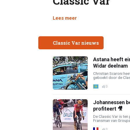
Classic Var
Lees meer
Classic Var nieuws
Astana heeft ei
Widar deelnam
Christian Scaroni hee
geboekt door de Class
0
Johannessen be
profiteert 🎥
De Classic Var is ten
Fransman van Groupam
0