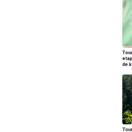
Tou
etap
de k
Tou