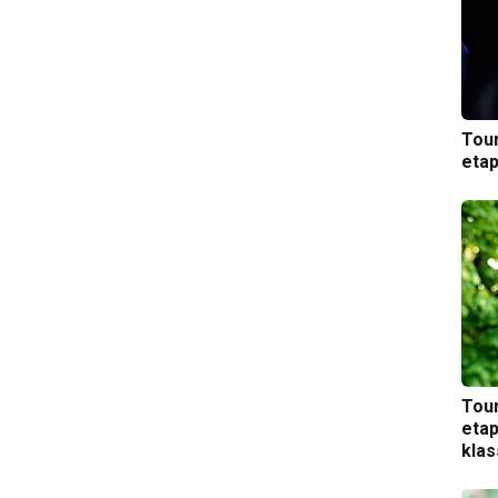
Tou
etap
Tou
etap
kla