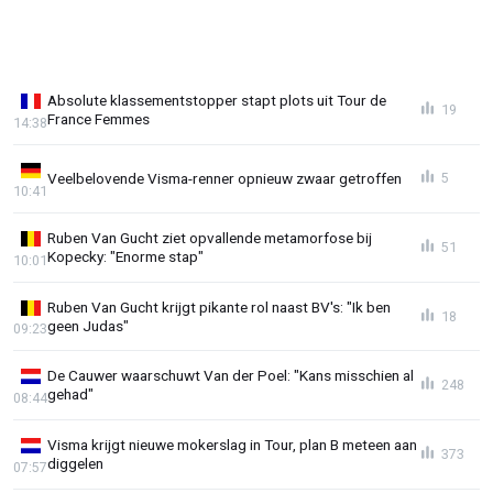
Absolute klassementstopper stapt plots uit Tour de
19
France Femmes
14:38
Veelbelovende Visma-renner opnieuw zwaar getroffen
5
10:41
Ruben Van Gucht ziet opvallende metamorfose bij
51
Kopecky: "Enorme stap"
10:01
Ruben Van Gucht krijgt pikante rol naast BV's: "Ik ben
18
geen Judas"
09:23
De Cauwer waarschuwt Van der Poel: "Kans misschien al
248
gehad"
08:44
Visma krijgt nieuwe mokerslag in Tour, plan B meteen aan
373
diggelen
07:57