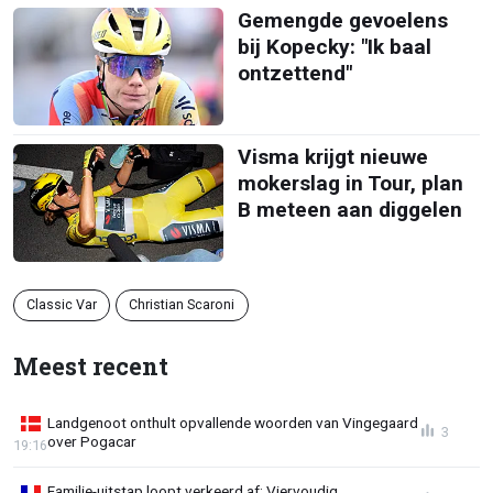
Gemengde gevoelens
bij Kopecky: "Ik baal
ontzettend"
Visma krijgt nieuwe
mokerslag in Tour, plan
B meteen aan diggelen
Classic Var
Christian Scaroni
Meest recent
Landgenoot onthult opvallende woorden van Vingegaard
3
over Pogacar
19:16
Familie-uitstap loopt verkeerd af: Viervoudig