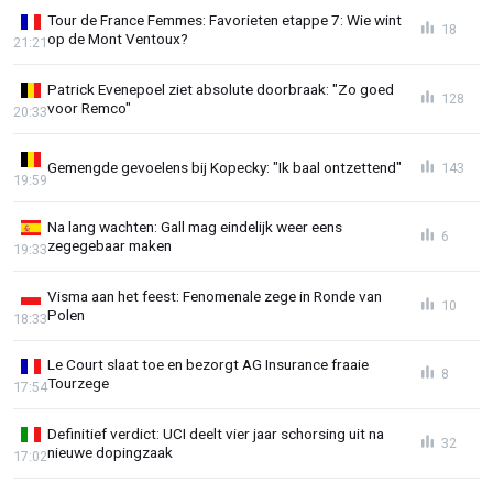
Tour de France Femmes: Favorieten etappe 7: Wie wint
18
op de Mont Ventoux?
21:21
Patrick Evenepoel ziet absolute doorbraak: "Zo goed
128
voor Remco"
20:33
Gemengde gevoelens bij Kopecky: "Ik baal ontzettend"
143
19:59
Na lang wachten: Gall mag eindelijk weer eens
6
zegegebaar maken
19:33
Visma aan het feest: Fenomenale zege in Ronde van
10
Polen
18:33
Le Court slaat toe en bezorgt AG Insurance fraaie
8
Tourzege
17:54
Definitief verdict: UCI deelt vier jaar schorsing uit na
32
nieuwe dopingzaak
17:02