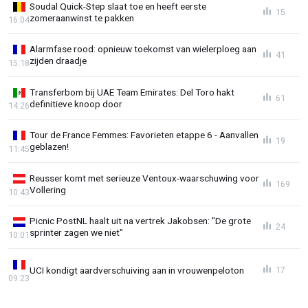
Soudal Quick-Step slaat toe en heeft eerste
15
zomeraanwinst te pakken
16:04
Alarmfase rood: opnieuw toekomst van wielerploeg aan
41
zijden draadje
15:18
Transferbom bij UAE Team Emirates: Del Toro hakt
61
definitieve knoop door
14:26
Tour de France Femmes: Favorieten etappe 6 - Aanvallen
19
geblazen!
11:45
Reusser komt met serieuze Ventoux-waarschuwing voor
169
Vollering
10:43
Picnic PostNL haalt uit na vertrek Jakobsen: "De grote
24
sprinter zagen we niet"
10:01
UCI kondigt aardverschuiving aan in vrouwenpeloton
17
09:23