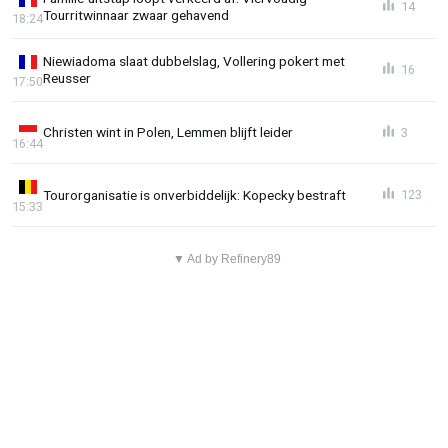
14
Tourritwinnaar zwaar gehavend
18:24
Niewiadoma slaat dubbelslag, Vollering pokert met
16
Reusser
17:50
Christen wint in Polen, Lemmen blijft leider
3
16:44
Tourorganisatie is onverbiddelijk: Kopecky bestraft
123
15:33
▼ Ad by Refinery89