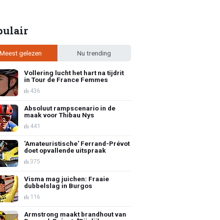
pulair
Meest gelezen
Nu trending
Vollering lucht het hart na tijdrit
in Tour de France Femmes
436
Absoluut rampscenario in de
maak voor Thibau Nys
441
'Amateuristische' Ferrand-Prévot
doet opvallende uitspraak
375
Visma mag juichen: Fraaie
dubbelslag in Burgos
116
Armstrong maakt brandhout van