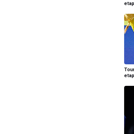
etap
Tou
etap