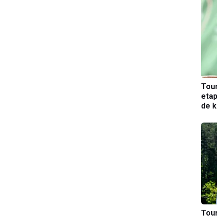
Tou
etap
de k
Tou