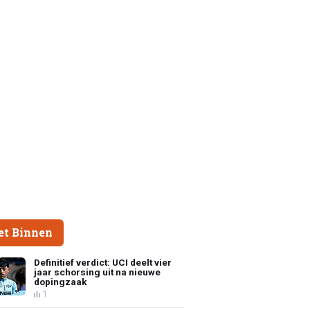
et Binnen
Definitief verdict: UCI deelt vier
jaar schorsing uit na nieuwe
dopingzaak
1