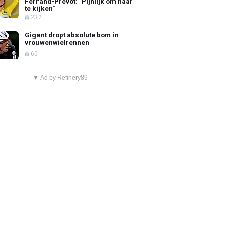
Ferrand-Prévot: "Pijnlijk om naar
te kijken"
232
Gigant dropt absolute bom in
vrouwenwielrennen
60
▼ Ad by Refinery89