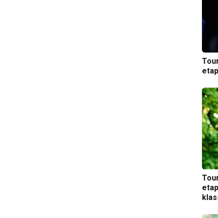
Tou
etap
Tou
etap
kla