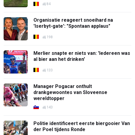
84
Organisatie reageert snoeihard na
'Iserbyt-gate': "Spontaan applaus"
198
Merlier snapte er niets van: 'Iedereen was
al bier aan het drinken'
133
Manager Pogacar onthult
drankgewoontes van Sloveense
wereldtopper
143
Politie identificeert eerste biergooier Van
der Poel tijdens Ronde