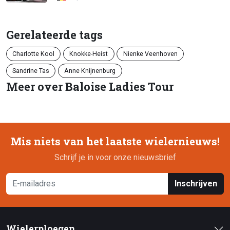
Gerelateerde tags
Charlotte Kool
Knokke-Heist
Nienke Veenhoven
Sandrine Tas
Anne Knijnenburg
Meer over Baloise Ladies Tour
Mis niets van het laatste wielernieuws!
Schrijf je in voor onze nieuwsbrief
Inschrijven
Wielerploegen