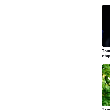
Tou
etap