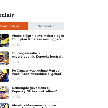
pulair
Meest gelezen
Nu trending
Visma krijgt nieuwe mokerslag in
Tour, plan B meteen aan diggelen
432
Tourorganisatie is
onverbiddelijk: Kopecky bestraft
305
De Cauwer waarschuwt Van der
Poel: "Kans misschien al gehad"
305
Gemengde gevoelens bij
Kopecky: "Ik baal ontzettend"
152
Absolute klassementstopper