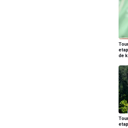
Tou
etap
de k
Tou
etap