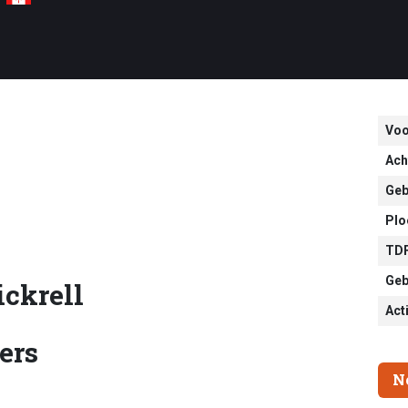
Vo
Ach
Geb
Plo
TDF
Geb
ickrell
Act
ers
N