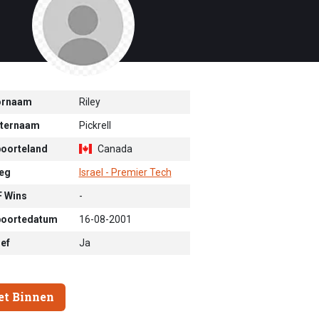
ornaam
Riley
ternaam
Pickrell
oorteland
Canada
eg
Israel - Premier Tech
 Wins
-
oortedatum
16-08-2001
ief
Ja
et Binnen