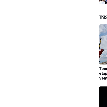
IN
Tou
etap
Ven