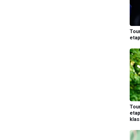
Tou
etap
Tou
etap
kla