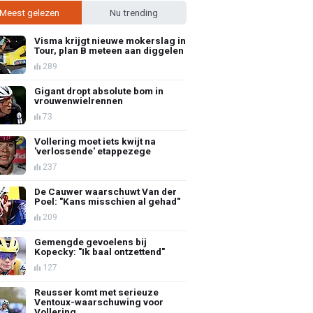
Meest gelezen
Nu trending
Visma krijgt nieuwe mokerslag in
Tour, plan B meteen aan diggelen
289
Gigant dropt absolute bom in
vrouwenwielrennen
73
Vollering moet iets kwijt na
'verlossende' etappezege
237
De Cauwer waarschuwt Van der
Poel: "Kans misschien al gehad"
209
Gemengde gevoelens bij
Kopecky: "Ik baal ontzettend"
127
Reusser komt met serieuze
Ventoux-waarschuwing voor
Vollering