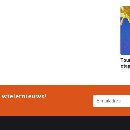
Tou
etap
e wielernieuws!