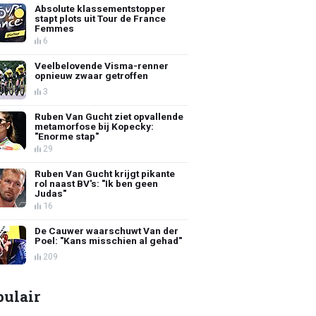
Absolute klassementstopper
stapt plots uit Tour de France
Femmes
6
Veelbelovende Visma-renner
opnieuw zwaar getroffen
3
Ruben Van Gucht ziet opvallende
metamorfose bij Kopecky:
"Enorme stap"
29
Ruben Van Gucht krijgt pikante
rol naast BV's: "Ik ben geen
Judas"
16
De Cauwer waarschuwt Van der
Poel: "Kans misschien al gehad"
209
pulair