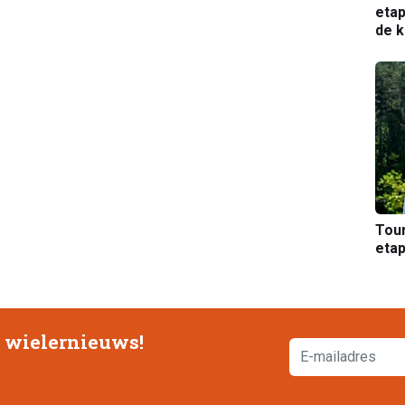
etap
de k
Tou
etap
e wielernieuws!