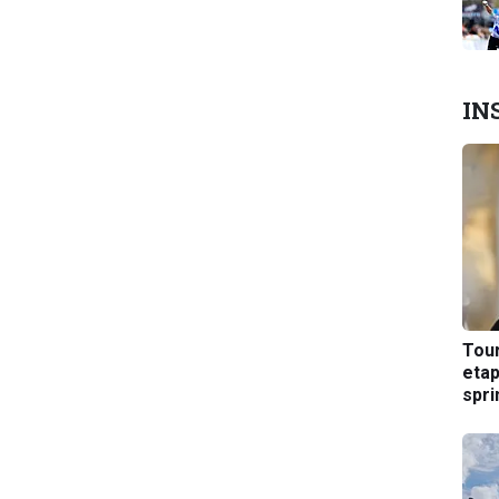
IN
Tou
etap
spri