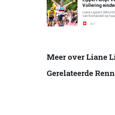
Vollering eind
Liane Lippert (Movist
van Romandië op haar
0
Meer over Liane L
Gerelateerde Renn