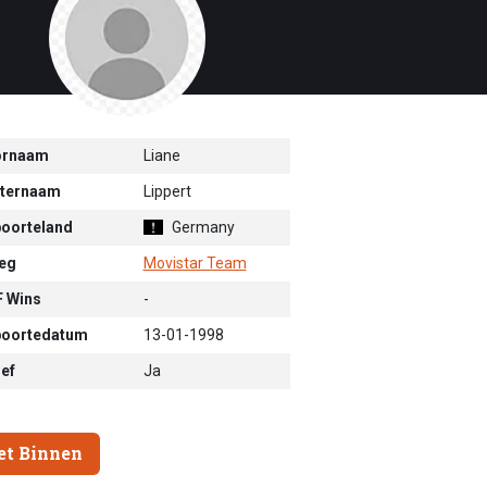
ornaam
Liane
ternaam
Lippert
oorteland
Germany
eg
Movistar Team
 Wins
-
oortedatum
13-01-1998
ief
Ja
et Binnen