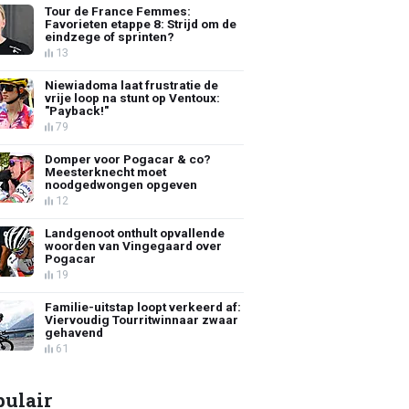
Tour de France Femmes:
Favorieten etappe 8: Strijd om de
eindzege of sprinten?
13
Niewiadoma laat frustratie de
vrije loop na stunt op Ventoux:
"Payback!"
79
Domper voor Pogacar & co?
Meesterknecht moet
noodgedwongen opgeven
12
Landgenoot onthult opvallende
woorden van Vingegaard over
Pogacar
19
Familie-uitstap loopt verkeerd af:
Viervoudig Tourritwinnaar zwaar
gehavend
61
pulair