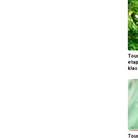
Tou
etap
kla
Tou