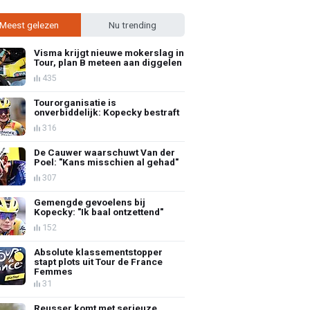
Meest gelezen
Nu trending
Visma krijgt nieuwe mokerslag in
Tour, plan B meteen aan diggelen
435
Tourorganisatie is
onverbiddelijk: Kopecky bestraft
316
De Cauwer waarschuwt Van der
Poel: "Kans misschien al gehad"
307
Gemengde gevoelens bij
Kopecky: "Ik baal ontzettend"
152
Absolute klassementstopper
stapt plots uit Tour de France
Femmes
31
Reusser komt met serieuze