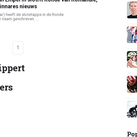
winnares nieuws
ar) heeft de slotetappe in de Ronde
 naam geschreven. ...
1
ippert
ers
Po