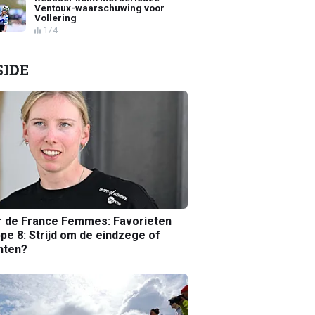
Ventoux-waarschuwing voor
Vollering
174
SIDE
r de France Femmes: Favorieten
pe 8: Strijd om de eindzege of
nten?