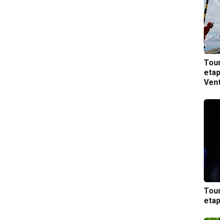
Tou
etap
Ven
Tou
etap