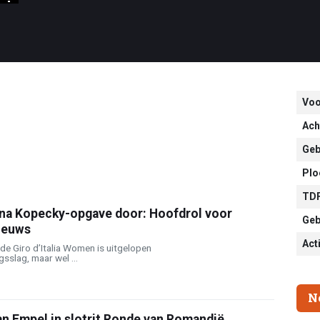
Vo
Ach
Geb
Plo
TDF
k na Kopecky-opgave door: Hoofdrol voor
Geb
ieuws
Act
e Giro d’Italia Women is uitgelopen
sslag, maar wel ...
N
an Empel in slotrit Ronde van Romandië,