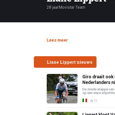
28 jaar
Movistar Team
Lees meer
Liane Lippert nieuws
Giro draait oo
Nederlanders n
De zesde etappe van d
op een ware uitputting
13
Lippert klopt V