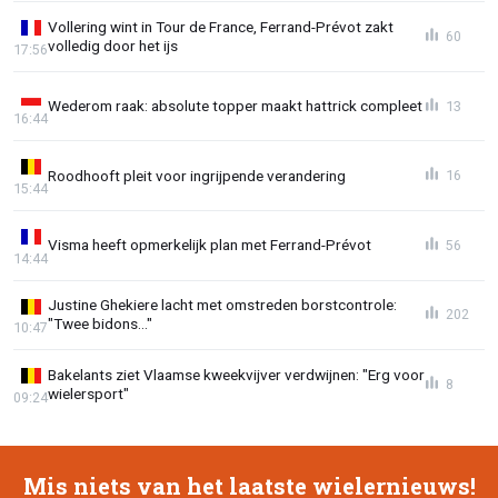
Vollering wint in Tour de France, Ferrand-Prévot zakt
60
volledig door het ijs
17:56
Wederom raak: absolute topper maakt hattrick compleet
13
16:44
Roodhooft pleit voor ingrijpende verandering
16
15:44
Visma heeft opmerkelijk plan met Ferrand-Prévot
56
14:44
Justine Ghekiere lacht met omstreden borstcontrole:
202
"Twee bidons..."
10:47
Bakelants ziet Vlaamse kweekvijver verdwijnen: "Erg voor
8
wielersport"
09:24
Mis niets van het laatste wielernieuws!