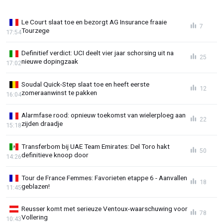
Le Court slaat toe en bezorgt AG Insurance fraaie
7
Tourzege
17:54
Definitief verdict: UCI deelt vier jaar schorsing uit na
25
nieuwe dopingzaak
17:02
Soudal Quick-Step slaat toe en heeft eerste
12
zomeraanwinst te pakken
16:04
Alarmfase rood: opnieuw toekomst van wielerploeg aan
22
zijden draadje
15:18
Transferbom bij UAE Team Emirates: Del Toro hakt
50
definitieve knoop door
14:26
Tour de France Femmes: Favorieten etappe 6 - Aanvallen
18
geblazen!
11:45
Reusser komt met serieuze Ventoux-waarschuwing voor
78
Vollering
10:43