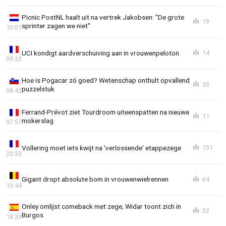
Picnic PostNL haalt uit na vertrek Jakobsen: "De grote
19
sprinter zagen we niet"
10:01
UCI kondigt aardverschuiving aan in vrouwenpeloton
14
09:23
Hoe is Pogacar zó goed? Wetenschap onthult opvallend
35
puzzelstuk
08:42
Ferrand-Prévot ziet Tourdroom uiteenspatten na nieuwe
11
mokerslag
07:57
Vollering moet iets kwijt na 'verlossende' etappezege
151
20:33
Gigant dropt absolute bom in vrouwenwielrennen
64
19:44
Onley omlijst comeback met zege, Widar toont zich in
32
Burgos
18:33