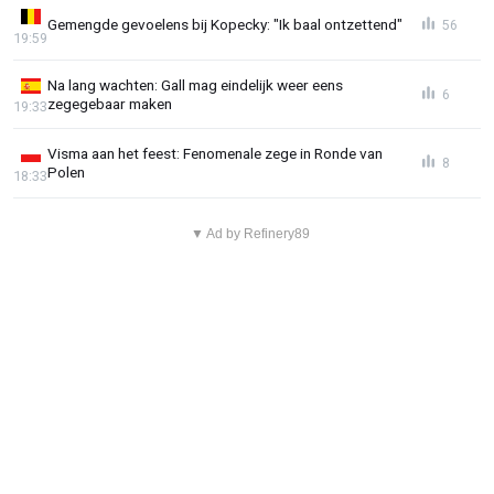
Gemengde gevoelens bij Kopecky: "Ik baal ontzettend"
56
19:59
Na lang wachten: Gall mag eindelijk weer eens
6
zegegebaar maken
19:33
Visma aan het feest: Fenomenale zege in Ronde van
8
Polen
18:33
▼ Ad by Refinery89