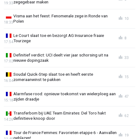
zegegebaar maken
19:33
Visma aan het feest: Fenomenale zege in Ronde van
10
Polen
18:33
Le Court slaat toe en bezorgt AG Insurance fraaie
8
Tourzege
17:54
Definitief verdict: UCI deelt vier jaar schorsing uit na
33
nieuwe dopingzaak
17:02
Soudal Quick-Step slaat toe en heeft eerste
15
zomeraanwinst te pakken
16:04
Alarmfase rood: opnieuw toekomst van wielerploeg aan
47
zijden draadje
15:18
Transferbom bij UAE Team Emirates: Del Toro hakt
62
definitieve knoop door
14:26
Tour de France Femmes: Favorieten etappe 6 - Aanvallen
19
geblazen!
11:45