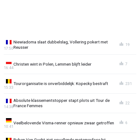
Niewiadoma slaat dubbelslag, Vollering pokert met
19
Reusser
17:50
Christen wint in Polen, Lemmen blijft leider
7
16:44
Tourorganisatie is onverbiddelijk: Kopecky bestraft
231
15:33
Absolute klassementstopper stapt plots uit Tour de
22
France Femmes
14:38
Veelbelovende Visma-renner opnieuw zwaar getroffen
6
10:41
Ruben Van Gucht ziet opvallende metamorfose bij