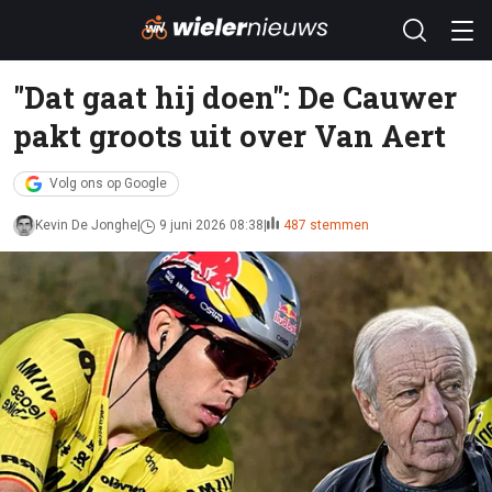
"Dat gaat hij doen": De Cauwer
pakt groots uit over Van Aert
Volg ons op Google
Kevin De Jonghe
9 juni 2026 08:38
487 stemmen