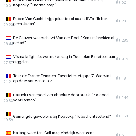
62
Kopecky: "Enorme stap"
10:01
Ruben Van Gucht krijgt pikante rol naast BV's: "Ik ben
20
geen Judas"
09:23
De Cauwer waarschuwt Van der Poel: "Kans misschien al
285
gehad"
08:44
Visma krijgt nieuwe mokerslag in Tour, plan B meteen aan
412
diggelen
07:57
Tour de France Femmes: Favorieten etappe 7: Wie wint
18
op de Mont Ventoux?
21:21
Patrick Evenepoel ziet absolute doorbraak: "Zo goed
144
voor Remco"
20:33
Gemengde gevoelens bij Kopecky: "Ik baal ontzettend"
151
19:59
Na lang wachten: Gall mag eindelijk weer eens
6