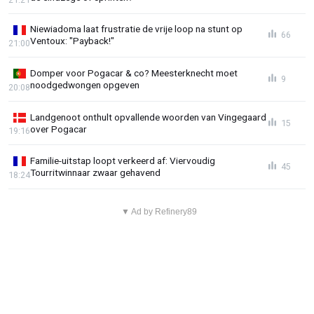
Niewiadoma laat frustratie de vrije loop na stunt op
66
Ventoux: "Payback!"
21:00
Domper voor Pogacar & co? Meesterknecht moet
9
noodgedwongen opgeven
20:08
Landgenoot onthult opvallende woorden van Vingegaard
15
over Pogacar
19:16
Familie-uitstap loopt verkeerd af: Viervoudig
45
Tourritwinnaar zwaar gehavend
18:24
▼ Ad by Refinery89