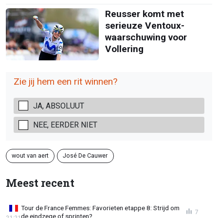
Reusser komt met
serieuze Ventoux-
waarschuwing voor
Vollering
Zie jij hem een rit winnen?
JA, ABSOLUUT
NEE, EERDER NIET
wout van aert
José De Cauwer
Meest recent
Tour de France Femmes: Favorieten etappe 8: Strijd om
7
de eindzege of sprinten?
21:21