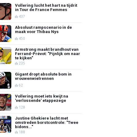
Vollering lucht het hart na tijdrit
in Tour de France Femmes
437
Absoluut rampscenario in de
maak voor Thibau Nys
450
Armstrong maakt brandhout van
Ferrand-Prévot: "Pijnlijk om naar
te kijken"
235
Gigant dropt absolute bom in
vrouwenwielrennen
62
Vollering moet iets kwijt na
'verlossende' etappezege
128
Justine Ghekiere lacht met
omstreden borstcontrole: "Twee
bidons..."
188