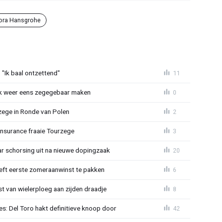
Bora Hansgrohe
"Ik baal ontzettend"
11
ijk weer eens zegegebaar maken
0
zege in Ronde van Polen
2
Insurance fraaie Tourzege
3
jaar schorsing uit na nieuwe dopingzaak
20
eeft eerste zomeraanwinst te pakken
6
 van wielerploeg aan zijden draadje
8
s: Del Toro hakt definitieve knoop door
42