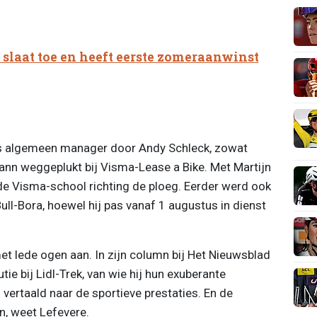
 slaat toe en heeft eerste zomeraanwinst
ls algemeen manager door Andy Schleck, zowat
mann weggeplukt bij Visma-Lease a Bike. Met Martijn
de Visma-school richting de ploeg. Eerder werd ook
ll-Bora, hoewel hij pas vanaf 1 augustus in dienst
et lede ogen aan. In zijn column bij Het Nieuwsblad
tie bij Lidl-Trek, van wie hij hun exuberante
vertaald naar de sportieve prestaties. En de
n, weet Lefevere.