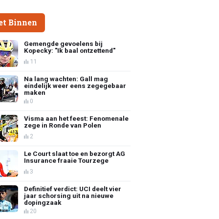
et Binnen
Gemengde gevoelens bij
Kopecky: "Ik baal ontzettend"
11
Na lang wachten: Gall mag
eindelijk weer eens zegegebaar
maken
0
Visma aan het feest: Fenomenale
zege in Ronde van Polen
2
Le Court slaat toe en bezorgt AG
Insurance fraaie Tourzege
3
Definitief verdict: UCI deelt vier
jaar schorsing uit na nieuwe
dopingzaak
20