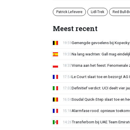
Patrick Lefevere
Lidl-Trek
Red Bull-
Meest recent
Gemengde gevoelens bij Kopecky: 
19:59
Na lang wachten: Gall mag eindel
19:33
Visma aan het feest: Fenomenale 
18:33
Le Court slaat toe en bezorgt AG 
17:54
Definitief verdict: UCI deelt vier 
17:02
Soudal Quick-Step slaat toe en h
16:04
Alarmfase rood: opnieuw toekomst
15:18
Transferbom bij UAE Team Emirate
14:26