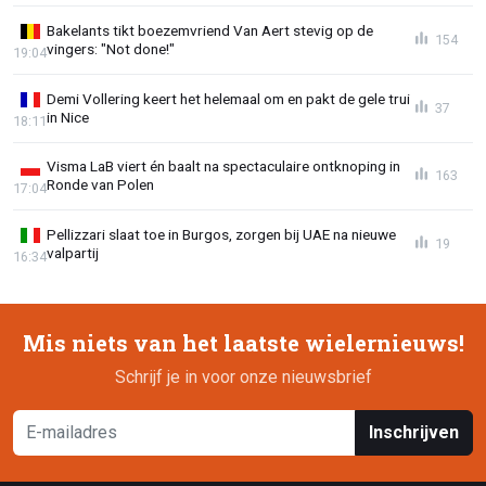
Bakelants tikt boezemvriend Van Aert stevig op de
154
vingers: "Not done!"
19:04
Demi Vollering keert het helemaal om en pakt de gele trui
37
in Nice
18:11
Visma LaB viert én baalt na spectaculaire ontknoping in
163
Ronde van Polen
17:04
Pellizzari slaat toe in Burgos, zorgen bij UAE na nieuwe
19
valpartij
16:34
Mis niets van het laatste wielernieuws!
Schrijf je in voor onze nieuwsbrief
Inschrijven