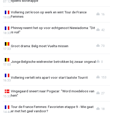
tijdens slotetappe
07:12
Vollering zet kroon op werk en wint Tour de France
16
Femmes
19:08
Phinney neemt het op voor echtgenoot Niewiadoma: “Dit
42
is vuil"
18:33
Groot drama: Belg moet Vuelta missen
70
17:33
Jonge Belgische wielrenster betrokken bij zwaar ongeval
0
17:03
Vollering vertelt iets apart voor start laatste Tourrit
153
16:33
Vingegaard sneert naar Pogacar: "Word moedeloos van
27
hem"
15:33
Tour de France Femmes: Favorieten etappe 9 - Wie gaat
18
er met het geel vandoor?
14:44