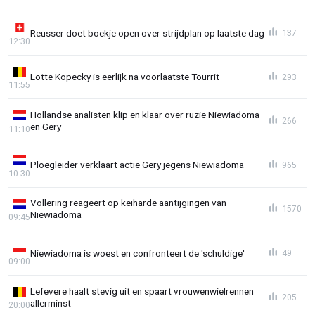
Reusser doet boekje open over strijdplan op laatste dag
137
12:30
Lotte Kopecky is eerlijk na voorlaatste Tourrit
293
11:55
Hollandse analisten klip en klaar over ruzie Niewiadoma
266
en Gery
11:10
Ploegleider verklaart actie Gery jegens Niewiadoma
965
10:30
Vollering reageert op keiharde aantijgingen van
1570
Niewiadoma
09:45
Niewiadoma is woest en confronteert de 'schuldige'
49
09:00
Lefevere haalt stevig uit en spaart vrouwenwielrennen
205
allerminst
20:00