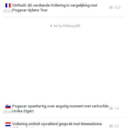
Onthuld: dit verdiende Vollering in vergelijking met
923
Pogacar tijdens Tour
09:02
▼ Ad by Refinery89
Pogacar openhartig over angstig moment met verloofde
14
Urska Zigart
08:08
Vollering onthult opvallend gesprek met Niewiadoma
59