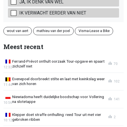
JA, IK DENK VAN WEL
IK VERWACHT EERDER VAN NIET
wout van aert
mathieu van der poel
Visma-Lease a Bike
Meest recent
Ferrand-Prévot onthult oorzaak Tour-opgave en spaart
70
zichzelf niet
12:32
Evenepoel doorbreekt stilte en laat met kwinkslag weer
102
van zich horen
11:44
Niewiadoma heeft duidelijke boodschap voor Vollering
141
na slotetappe
10:56
Klepper doet straffe onthulling: reed Tour uit met vier
2
gebroken ribben
10:12