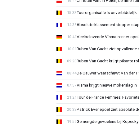
Christen wint in Polen, Lemmen blij
16:44
Tourorganisatie is onverbiddelijk
15:33
Absolute klassementstopper stap
14:38
Veelbelovende Visma-renner opni
10:41
Ruben Van Gucht ziet opvallende 
10:01
Ruben Van Gucht krijgt pikante rol
09:23
De Cauwer waarschuwt Van der Po
08:44
Visma krijgt nieuwe mokerslag in 
07:57
Tour de France Femmes: Favoriete
21:21
Patrick Evenepoel ziet absolute 
20:33
Gemengde gevoelens bij Kopecky: 
19:59