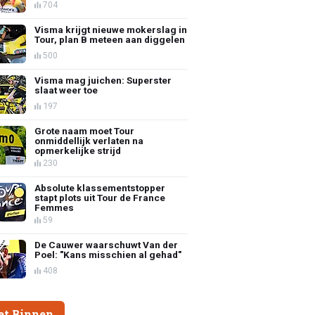
704
Visma krijgt nieuwe mokerslag in
Tour, plan B meteen aan diggelen
500
Visma mag juichen: Superster
slaat weer toe
197
Grote naam moet Tour
onmiddellijk verlaten na
opmerkelijke strijd
230
Absolute klassementstopper
stapt plots uit Tour de France
Femmes
59
De Cauwer waarschuwt Van der
Poel: "Kans misschien al gehad"
408
et Binnen