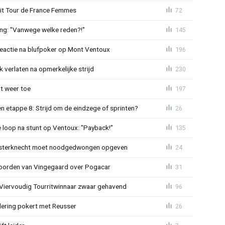
uit Tour de France Femmes
72
ing: "Vanwege welke reden?!"
145
reactie na blufpoker op Mont Ventoux
196
 verlaten na opmerkelijke strijd
230
t weer toe
197
 etappe 8: Strijd om de eindzege of sprinten?
26
e loop na stunt op Ventoux: "Payback!"
135
sterknecht moet noodgedwongen opgeven
24
oorden van Vingegaard over Pogacar
31
: Viervoudig Tourritwinnaar zwaar gehavend
96
lering pokert met Reusser
26