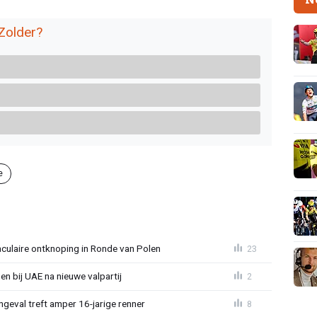
Zolder?
e
aculaire ontknoping in Ronde van Polen
23
gen bij UAE na nieuwe valpartij
2
ngeval treft amper 16-jarige renner
8