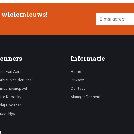
e wielernieuws!
enners
Informatie
ut van Aert
Home
thieu van der Poel
Privacy
mco Evenepoel
Contact
tte Kopecky
Manage Consent
dej Pogacar
ibau Nys