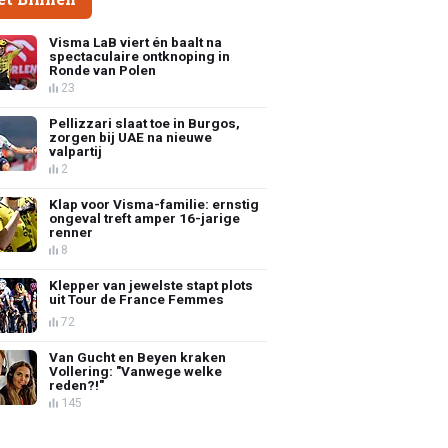
Visma LaB viert én baalt na
spectaculaire ontknoping in
Ronde van Polen
23
Pellizzari slaat toe in Burgos,
zorgen bij UAE na nieuwe
valpartij
2
Klap voor Visma-familie: ernstig
ongeval treft amper 16-jarige
renner
8
Klepper van jewelste stapt plots
uit Tour de France Femmes
72
Van Gucht en Beyen kraken
Vollering: "Vanwege welke
reden?!"
145