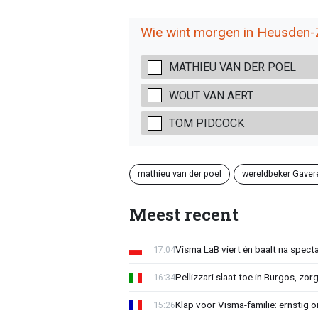
Wie wint morgen in Heusden-
MATHIEU VAN DER POEL
WOUT VAN AERT
TOM PIDCOCK
mathieu van der poel
wereldbeker Gaver
Meest recent
Visma LaB viert én baalt na spect
17:04
Pellizzari slaat toe in Burgos, zor
16:34
Klap voor Visma-familie: ernstig o
15:26