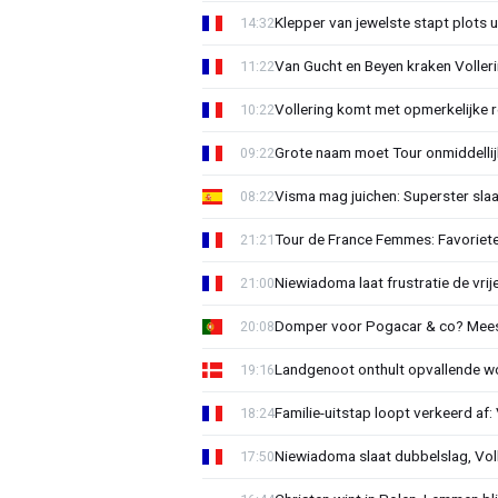
Klepper van jewelste stapt plots 
14:32
Van Gucht en Beyen kraken Voller
11:22
Vollering komt met opmerkelijke 
10:22
Grote naam moet Tour onmiddellijk
09:22
Visma mag juichen: Superster slaa
08:22
Tour de France Femmes: Favorieten
21:21
Niewiadoma laat frustratie de vrij
21:00
Domper voor Pogacar & co? Mee
20:08
Landgenoot onthult opvallende w
19:16
Familie-uitstap loopt verkeerd af
18:24
Niewiadoma slaat dubbelslag, Vol
17:50