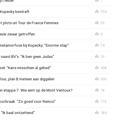
ft leider
7
: Kopecky bestraft
704
t plots uit Tour de France Femmes
59
euw zwaar getroffen
9
metamorfose bij Kopecky: "Enorme stap"
74
 naast BV's: "Ik ben geen Judas"
29
el: "Kans misschien al gehad"
408
Tour, plan B meteen aan diggelen
500
n etappe 7: Wie wint op de Mont Ventoux?
18
doorbraak: "Zo goed voor Remco"
175
"Ik baal ontzettend"
184