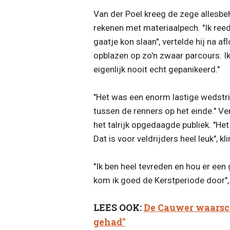
Van der Poel kreeg de zege allesbeha
rekenen met materiaalpech. "Ik ree
gaatje kon slaan", vertelde hij na af
opblazen op zo'n zwaar parcours. Ik
eigenlijk nooit echt gepanikeerd."
"Het was een enorm lastige wedstrij
tussen de renners op het einde." V
het talrijk opgedaagde publiek. "Het
Dat is voor veldrijders heel leuk", kli
"Ik ben heel tevreden en hou er een 
kom ik goed de Kerstperiode door",
LEES OOK:
De Cauwer waarsch
gehad"