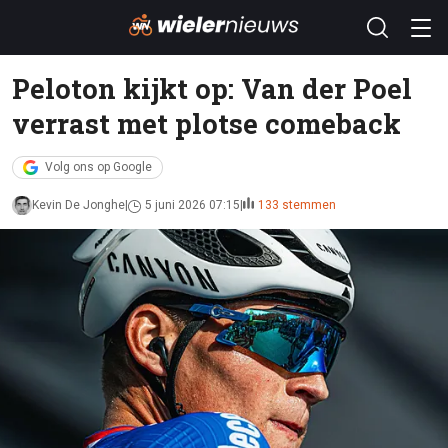
Peloton kijkt op: Van der Poel
verrast met plotse comeback
Volg ons op Google
Kevin De Jonghe
5 juni 2026 07:15
133 stemmen