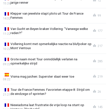
12
jarige renner
15:26
Klepper van jewelste stapt plots uit Tour de France
99
Femmes
14:32
Van Gucht en Beyen kraken Vollering: "Vanwege welke
177
reden?!"
11:22
Vollering komt met opmerkelijke reactie na blufpoker op
217
Mont Ventoux
10:22
Grote naam moet Tour onmiddellijk verlaten na
285
opmerkelijke strijd
09:22
Visma mag juichen: Superster slaat weer toe
219
08:22
Tour de France Femmes: Favorieten etappe 8: Strijd om
26
de eindzege of sprinten?
21:21
Niewiadoma laat frustratie de vrije loop na stunt op
145
Ventoux: "Payback!"