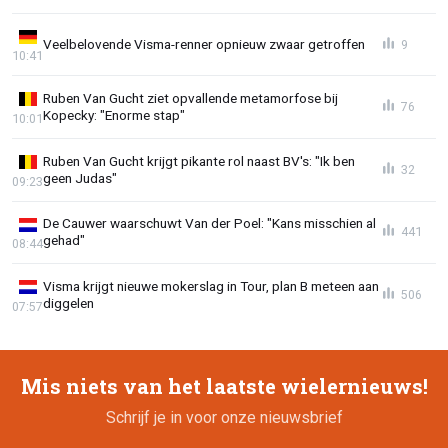
Veelbelovende Visma-renner opnieuw zwaar getroffen
9
10:41
Ruben Van Gucht ziet opvallende metamorfose bij
76
Kopecky: "Enorme stap"
10:01
Ruben Van Gucht krijgt pikante rol naast BV's: "Ik ben
32
geen Judas"
09:23
De Cauwer waarschuwt Van der Poel: "Kans misschien al
441
gehad"
08:44
Visma krijgt nieuwe mokerslag in Tour, plan B meteen aan
506
diggelen
07:57
Mis niets van het laatste wielernieuws!
Schrijf je in voor onze nieuwsbrief