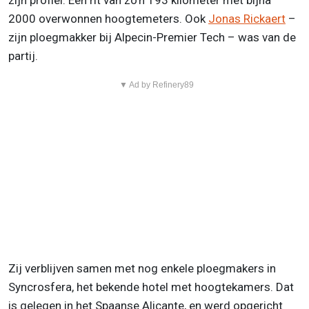
zijn profiel. Een rit van zo’n 193 kilometer met bijna
2000 overwonnen hoogtemeters. Ook
Jonas Rickaert
–
zijn ploegmakker bij Alpecin-Premier Tech – was van de
partij.
▼ Ad by Refinery89
Zij verblijven samen met nog enkele ploegmakers in
Syncrosfera, het bekende hotel met hoogtekamers. Dat
is gelegen in het Spaanse Alicante, en werd opgericht