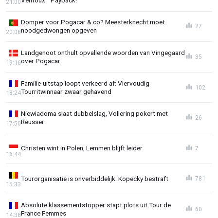
21:00
Domper voor Pogacar & co? Meesterknecht moet
27
noodgedwongen opgeven
20:08
Landgenoot onthult opvallende woorden van Vingegaard
35
over Pogacar
19:16
Familie-uitstap loopt verkeerd af: Viervoudig
102
Tourritwinnaar zwaar gehavend
18:24
Niewiadoma slaat dubbelslag, Vollering pokert met
26
Reusser
17:50
Christen wint in Polen, Lemmen blijft leider
7
16:44
Tourorganisatie is onverbiddelijk: Kopecky bestraft
781
15:33
Absolute klassementstopper stapt plots uit Tour de
60
France Femmes
14:38