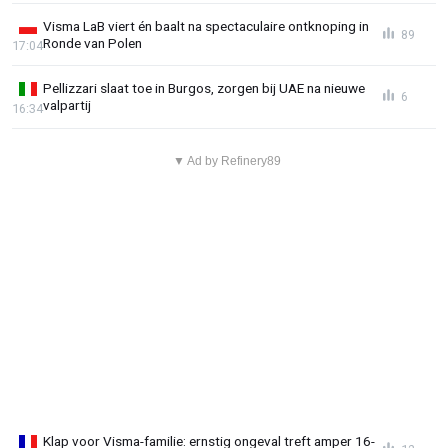
Visma LaB viert én baalt na spectaculaire ontknoping in
89
Ronde van Polen
17:04
Pellizzari slaat toe in Burgos, zorgen bij UAE na nieuwe
6
valpartij
16:34
▼ Ad by Refinery89
Klap voor Visma-familie: ernstig ongeval treft amper 16-