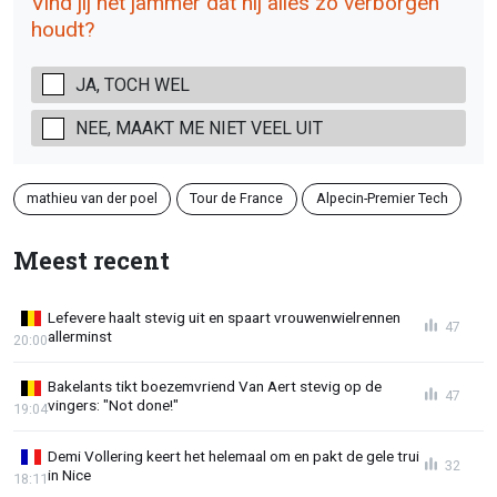
Vind jij het jammer dat hij alles zo verborgen
houdt?
JA, TOCH WEL
NEE, MAAKT ME NIET VEEL UIT
mathieu van der poel
Tour de France
Alpecin-Premier Tech
Meest recent
Lefevere haalt stevig uit en spaart vrouwenwielrennen
47
allerminst
20:00
Bakelants tikt boezemvriend Van Aert stevig op de
47
vingers: "Not done!"
19:04
Demi Vollering keert het helemaal om en pakt de gele trui
32
in Nice
18:11