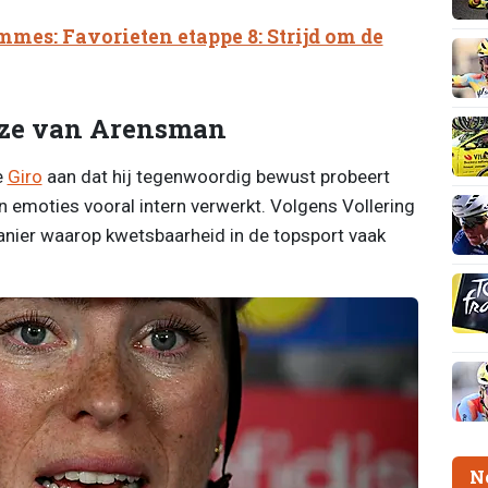
mes: Favorieten etappe 8: Strijd om de
euze van Arensman
e
Giro
aan dat hij tegenwoordig bewust probeert
n emoties vooral intern verwerkt. Volgens Vollering
manier waarop kwetsbaarheid in de topsport vaak
N