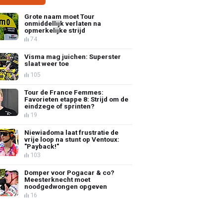
Grote naam moet Tour
onmiddellijk verlaten na
opmerkelijke strijd
74
Visma mag juichen: Superster
slaat weer toe
105
Tour de France Femmes:
Favorieten etappe 8: Strijd om de
eindzege of sprinten?
19
Niewiadoma laat frustratie de
vrije loop na stunt op Ventoux:
"Payback!"
103
Domper voor Pogacar & co?
Meesterknecht moet
noodgedwongen opgeven
16