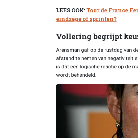
LEES OOK:
Tour de France Fem
eindzege of sprinten?
Vollering begrijpt k
Arensman gaf op de rustdag van d
afstand te nemen van negativiteit e
is dat een logische reactie op de 
wordt behandeld.