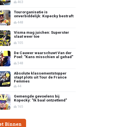
463
Tourorganisatie is
onverbiddelijk: Kopecky bestraft
448
Visma mag juichen: Superster
slaat weer toe
105
De Cauwer waarschuwt Van der
Poel: "Kans misschien al gehad"
348
Absolute klassementstopper
stapt plots uit Tour de France
Femmes
44
Gemengde gevoelens bij
Kopecky: "Ik baal ontzettend"
165
et Binnen