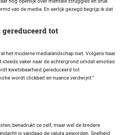
aar nog openlijk over mentale struggles en druk.
ermd van de media. En eerlijk gezegd begrijp ik dat
 gereduceerd tot
oral het moderne medialandschap niet. Volgens haar
d steeds vaker naar de achtergrond omdat emoties
wordt kwetsbaarheid gereduceerd tot
motie wordt clickbait en nuance verdwijnt.”
isten, benadrukt ze zelf, maar wel de bredere
andacht is vandaag de valuta geworden. Snelheid