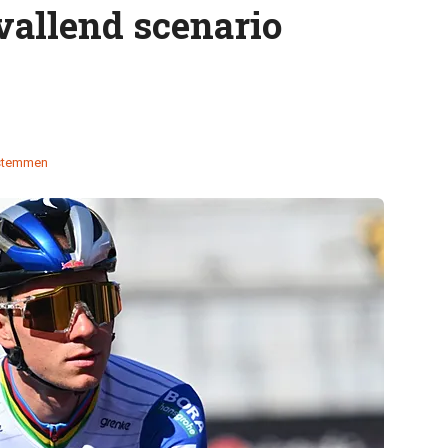
allend scenario
stemmen