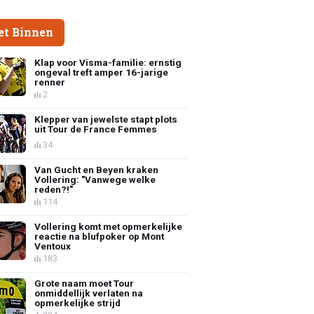
et Binnen
Klap voor Visma-familie: ernstig
ongeval treft amper 16-jarige
renner
2
Klepper van jewelste stapt plots
uit Tour de France Femmes
34
Van Gucht en Beyen kraken
Vollering: "Vanwege welke
reden?!"
114
Vollering komt met opmerkelijke
reactie na blufpoker op Mont
Ventoux
183
Grote naam moet Tour
onmiddellijk verlaten na
opmerkelijke strijd