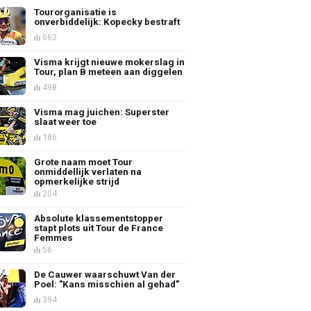
Tourorganisatie is
onverbiddelijk: Kopecky bestraft
662
Visma krijgt nieuwe mokerslag in
Tour, plan B meteen aan diggelen
498
Visma mag juichen: Superster
slaat weer toe
186
Grote naam moet Tour
onmiddellijk verlaten na
opmerkelijke strijd
204
Absolute klassementstopper
stapt plots uit Tour de France
Femmes
56
De Cauwer waarschuwt Van der
Poel: "Kans misschien al gehad"
394