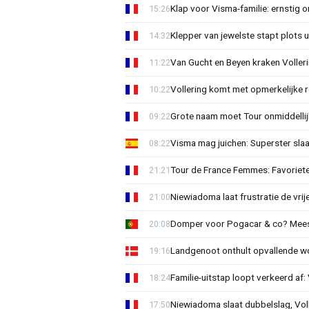
Klap voor Visma-familie: ernstig o
15:26
Klepper van jewelste stapt plots 
14:32
Van Gucht en Beyen kraken Voller
11:22
Vollering komt met opmerkelijke 
10:22
Grote naam moet Tour onmiddellijk
09:22
Visma mag juichen: Superster slaa
08:22
Tour de France Femmes: Favorieten
21:21
Niewiadoma laat frustratie de vrij
21:00
Domper voor Pogacar & co? Mee
20:08
Landgenoot onthult opvallende w
19:16
Familie-uitstap loopt verkeerd af
18:24
Niewiadoma slaat dubbelslag, Vol
17:50