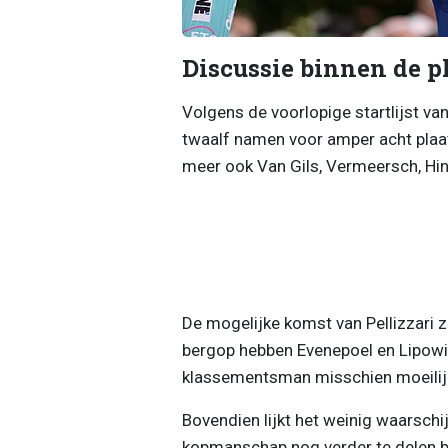
Discussie binnen de p
Volgens de voorlopige startlijst va
twaalf namen voor amper acht plaa
meer ook Van Gils, Vermeersch, Hi
De mogelijke komst van Pellizzari 
bergop hebben Evenepoel en Lipowi
klassementsman misschien moeilijk
Bovendien lijkt het weinig waarschi
kopmanschap nog verder te delen bin