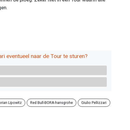
gen.
ri eventueel naar de Tour te sturen?
orian Lipowitz
Red Bull-BORA-hansgrohe
Giulio Pellizzari