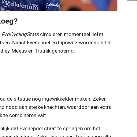
loeg?
n
ProCyclingStats
circuleren momenteel liefst
tsen. Naast Evenepoel en Lipowitz worden onder
ndley, Meeus en Tratnik genoemd.
zou de situatie nog ingewikkelder maken. Zeker
tz nood aan sterke knechten, waardoor een extra
 te combineren valt.
jnlijk dat Evenepoel staat te springen om het
nen de ploeg. Zeker niet in een Tour waarin alle