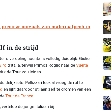
 precieze oorzaak van materiaalpech in
f in de strijd
e rolverdeling nochtans volledig duidelijk. Giulio
Giro
d’Italia, terwijl Primoz Roglic naar de
Vuelta
tz de Tour zou leiden.
idelijk iets. Pellizzari leek al vroeg de rol te
rd
en lijkt daardoor stilaan zelf te dromen van een
 de
Tour de France
.
 vertelde de jonge Italiaan bij