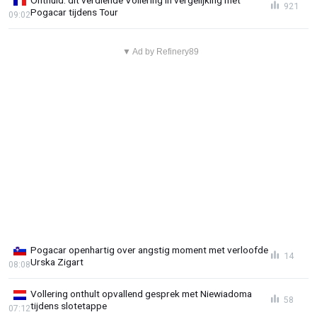
Onthuld: dit verdiende Vollering in vergelijking met
921
Pogacar tijdens Tour
09:02
▼ Ad by Refinery89
Pogacar openhartig over angstig moment met verloofde
14
Urska Zigart
08:08
Vollering onthult opvallend gesprek met Niewiadoma
58
tijdens slotetappe
07:12