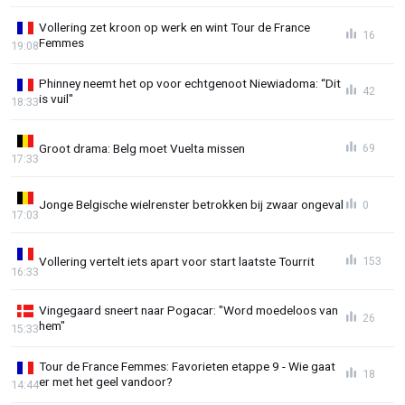
Vollering zet kroon op werk en wint Tour de France
16
Femmes
19:08
Phinney neemt het op voor echtgenoot Niewiadoma: “Dit
42
is vuil"
18:33
Groot drama: Belg moet Vuelta missen
69
17:33
Jonge Belgische wielrenster betrokken bij zwaar ongeval
0
17:03
Vollering vertelt iets apart voor start laatste Tourrit
153
16:33
Vingegaard sneert naar Pogacar: "Word moedeloos van
26
hem"
15:33
Tour de France Femmes: Favorieten etappe 9 - Wie gaat
18
er met het geel vandoor?
14:44