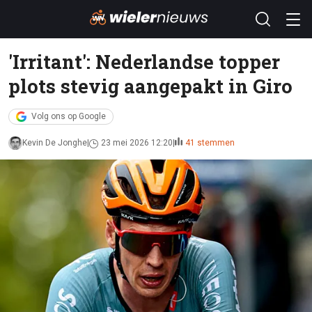
'Irritant': Nederlandse topper
plots stevig aangepakt in Giro
Volg ons op Google
Kevin De Jonghe
23 mei 2026 12:20
41 stemmen