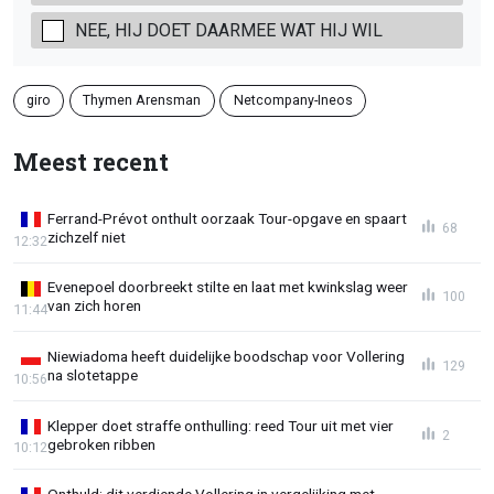
NEE, HIJ DOET DAARMEE WAT HIJ WIL
giro
Thymen Arensman
Netcompany-Ineos
Meest recent
Ferrand-Prévot onthult oorzaak Tour-opgave en spaart
68
zichzelf niet
12:32
Evenepoel doorbreekt stilte en laat met kwinkslag weer
100
van zich horen
11:44
Niewiadoma heeft duidelijke boodschap voor Vollering
129
na slotetappe
10:56
Klepper doet straffe onthulling: reed Tour uit met vier
2
gebroken ribben
10:12