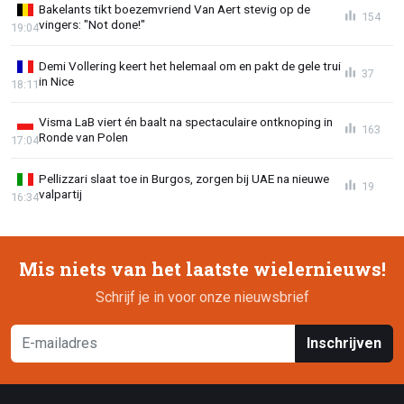
Bakelants tikt boezemvriend Van Aert stevig op de
154
vingers: "Not done!"
19:04
Demi Vollering keert het helemaal om en pakt de gele trui
37
in Nice
18:11
Visma LaB viert én baalt na spectaculaire ontknoping in
163
Ronde van Polen
17:04
Pellizzari slaat toe in Burgos, zorgen bij UAE na nieuwe
19
valpartij
16:34
Mis niets van het laatste wielernieuws!
Schrijf je in voor onze nieuwsbrief
Inschrijven