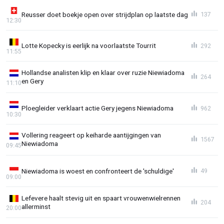
Reusser doet boekje open over strijdplan op laatste dag
137
12:30
Lotte Kopecky is eerlijk na voorlaatste Tourrit
292
11:55
Hollandse analisten klip en klaar over ruzie Niewiadoma
264
en Gery
11:10
Ploegleider verklaart actie Gery jegens Niewiadoma
962
10:30
Vollering reageert op keiharde aantijgingen van
1567
Niewiadoma
09:45
Niewiadoma is woest en confronteert de 'schuldige'
49
09:00
Lefevere haalt stevig uit en spaart vrouwenwielrennen
204
allerminst
20:00