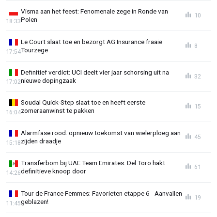
Visma aan het feest: Fenomenale zege in Ronde van
10
Polen
18:33
Le Court slaat toe en bezorgt AG Insurance fraaie
8
Tourzege
17:54
Definitief verdict: UCI deelt vier jaar schorsing uit na
32
nieuwe dopingzaak
17:02
Soudal Quick-Step slaat toe en heeft eerste
15
zomeraanwinst te pakken
16:04
Alarmfase rood: opnieuw toekomst van wielerploeg aan
45
zijden draadje
15:18
Transferbom bij UAE Team Emirates: Del Toro hakt
61
definitieve knoop door
14:26
Tour de France Femmes: Favorieten etappe 6 - Aanvallen
19
geblazen!
11:45