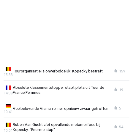
Tourorganisatie is onverbiddelijk: Kopecky bestraft
159
15:33
Absolute klassementstopper stapt plots uit Tour de
19
France Femmes
14:38
Veelbelovende Visma-renner opnieuw zwaar getroffen
5
10:41
Ruben Van Gucht ziet opvallende metamorfose bij
54
Kopecky: "Enorme stap"
10:01