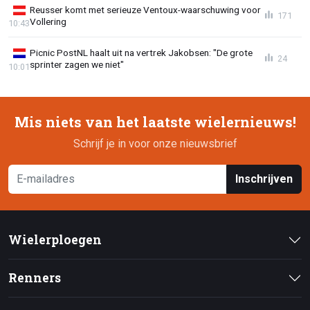
Reusser komt met serieuze Ventoux-waarschuwing voor
171
Vollering
10:43
Picnic PostNL haalt uit na vertrek Jakobsen: "De grote
24
sprinter zagen we niet"
10:01
Mis niets van het laatste wielernieuws!
Schrijf je in voor onze nieuwsbrief
Inschrijven
Wielerploegen
Renners