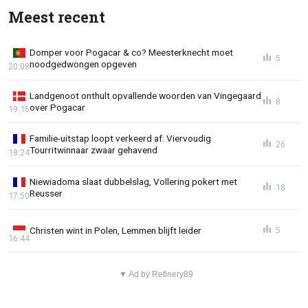
Meest recent
Domper voor Pogacar & co? Meesterknecht moet
5
noodgedwongen opgeven
20:08
Landgenoot onthult opvallende woorden van Vingegaard
8
over Pogacar
19:16
Familie-uitstap loopt verkeerd af: Viervoudig
26
Tourritwinnaar zwaar gehavend
18:24
Niewiadoma slaat dubbelslag, Vollering pokert met
18
Reusser
17:50
Christen wint in Polen, Lemmen blijft leider
5
16:44
▼ Ad by Refinery89