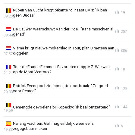
Ruben Van Gucht krijgt pikante rol naast BV's: "Ik ben
19
geen Judas"
09:23
De Cauwer waarschuwt Van der Poel: "Kans misschien al
257
gehad"
08:44
Visma krijgt nieuwe mokerslag in Tour, plan B meteen aan
386
diggelen
07:57
Tour de France Femmes: Favorieten etappe 7: Wie wint
18
op de Mont Ventoux?
21:21
Patrick Evenepoel ziet absolute doorbraak: "Zo goed
133
voor Remco"
20:33
Gemengde gevoelens bij Kopecky: "Ik baal ontzettend"
144
19:59
Na lang wachten: Gall mag eindelijk weer eens
6
zegegebaar maken
19:33