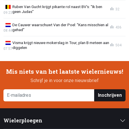
Ruben Van Gucht krijgt pikante rol naast BV's: "Ik ben
32
geen Judas"
09:23
De Cauwer waarschuwt Van der Poel: "Kans misschien al
436
gehad"
08:44
Visma krijgt nieuwe mokerslag in Tour, plan B meteen aan
504
diggelen
07:57
Mis niets van het laatste wielernieuws!
Schrijf je in voor onze nieuwsbrief
Inschrijven
Wielerploegen