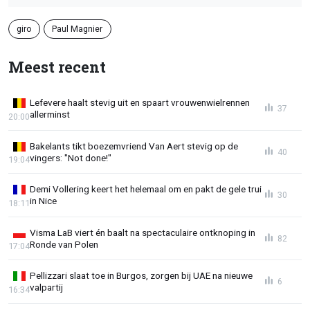
giro
Paul Magnier
Meest recent
Lefevere haalt stevig uit en spaart vrouwenwielrennen
37
allerminst
20:00
Bakelants tikt boezemvriend Van Aert stevig op de
40
vingers: "Not done!"
19:04
Demi Vollering keert het helemaal om en pakt de gele trui
30
in Nice
18:11
Visma LaB viert én baalt na spectaculaire ontknoping in
82
Ronde van Polen
17:04
Pellizzari slaat toe in Burgos, zorgen bij UAE na nieuwe
6
valpartij
16:34