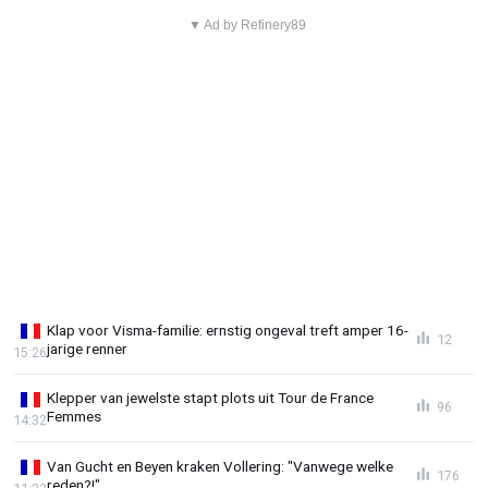
▼ Ad by Refinery89
Klap voor Visma-familie: ernstig ongeval treft amper 16-
12
jarige renner
15:26
Klepper van jewelste stapt plots uit Tour de France
96
Femmes
14:32
Van Gucht en Beyen kraken Vollering: "Vanwege welke
176
reden?!"