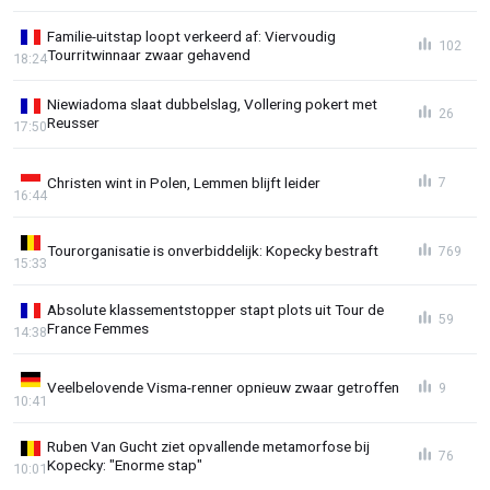
Familie-uitstap loopt verkeerd af: Viervoudig
102
Tourritwinnaar zwaar gehavend
18:24
Niewiadoma slaat dubbelslag, Vollering pokert met
26
Reusser
17:50
Christen wint in Polen, Lemmen blijft leider
7
16:44
Tourorganisatie is onverbiddelijk: Kopecky bestraft
769
15:33
Absolute klassementstopper stapt plots uit Tour de
59
France Femmes
14:38
Veelbelovende Visma-renner opnieuw zwaar getroffen
9
10:41
Ruben Van Gucht ziet opvallende metamorfose bij
76
Kopecky: "Enorme stap"
10:01