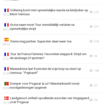
11:22
Vollering komt met opmerkelijke reactie na blufpoker op
216
Mont Ventoux
10:22
Grote naam moet Tour onmiddellijk verlaten na
277
opmerkelijke strijd
09:22
Visma mag juichen: Superster slaat weer toe
218
08:22
Tour de France Femmes: Favorieten etappe 8: Strijd om
26
de eindzege of sprinten?
21:21
Niewiadoma laat frustratie de vrije loop na stunt op
144
Ventoux: "Payback!"
21:00
Domper voor Pogacar & co? Meesterknecht moet
27
noodgedwongen opgeven
20:08
Landgenoot onthult opvallende woorden van Vingegaard
34
over Pogacar
19:16