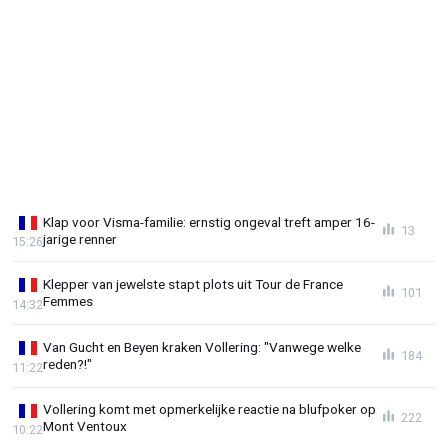
Klap voor Visma-familie: ernstig ongeval treft amper 16-
13
jarige renner
15:26
Klepper van jewelste stapt plots uit Tour de France
101
Femmes
14:32
Van Gucht en Beyen kraken Vollering: "Vanwege welke
184
reden?!"
11:22
Vollering komt met opmerkelijke reactie na blufpoker op
222
Mont Ventoux
10:22