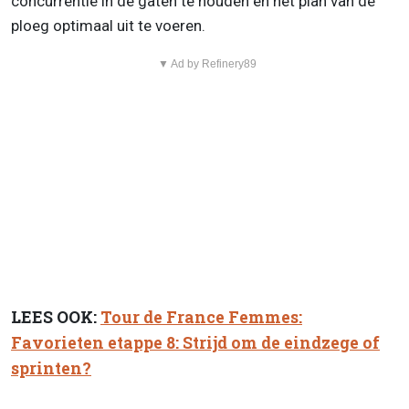
concurrentie in de gaten te houden en het plan van de
ploeg optimaal uit te voeren.
▼ Ad by Refinery89
LEES OOK:
Tour de France Femmes:
Favorieten etappe 8: Strijd om de eindzege of
sprinten?