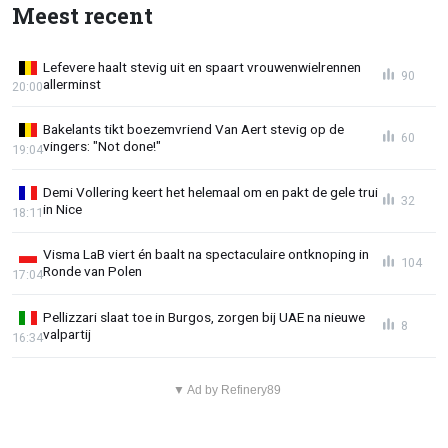
Meest recent
Lefevere haalt stevig uit en spaart vrouwenwielrennen
90
allerminst
20:00
Bakelants tikt boezemvriend Van Aert stevig op de
60
vingers: "Not done!"
19:04
Demi Vollering keert het helemaal om en pakt de gele trui
32
in Nice
18:11
Visma LaB viert én baalt na spectaculaire ontknoping in
104
Ronde van Polen
17:04
Pellizzari slaat toe in Burgos, zorgen bij UAE na nieuwe
8
valpartij
16:34
▼ Ad by Refinery89