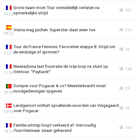
Grote naam moet Tour onmiddellijk verlaten na
301
opmerkelijke strijd
09:22
Visma mag juichen: Superster slaat weer toe
224
08:22
Tour de France Femmes: Favorieten etappe 8: Strijd om
26
de eindzege of sprinten?
21:21
Niewiadoma laat frustratie de vrije loop na stunt op
148
Ventoux: "Payback!"
21:00
Domper voor Pogacar & co? Meesterknecht moet
29
noodgedwongen opgeven
20:08
Landgenoot onthult opvallende woorden van Vingegaard
36
over Pogacar
19:16
Familie-uitstap loopt verkeerd af: Viervoudig
104
Tourritwinnaar zwaar gehavend
18:24