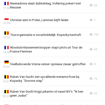
Niewiadoma slaat dubbelslag, Vollering pokert met
26
Reusser
17:50
Christen wint in Polen, Lemmen blijft leider
7
16:44
Tourorganisatie is onverbiddelijk: Kopecky bestraft
797
15:33
Absolute klassementstopper stapt plots uit Tour de
60
France Femmes
14:38
Veelbelovende Visma-renner opnieuw zwaar getroffen
9
10:41
Ruben Van Gucht ziet opvallende metamorfose bij
76
Kopecky: "Enorme stap"
10:01
Ruben Van Gucht krijgt pikante rol naast BV's: "Ik ben
32
geen Judas"
09:23