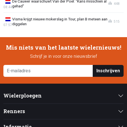
De Cauwer waarschuwt Van der Poel: "Kans misschien al
448
gehad"
08:44
Visma krijgt nieuwe mokerslag in Tour, plan B meteen aan
515
diggelen
07:57
Mis niets van het laatste wielernieuws!
Schrijf je in voor onze nieuwsbrief
Inschrijven
Wielerploegen
Renners
Informatie