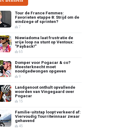
Tour de France Femmes:
Favorieten etappe 8: Strijd om de
eindzege of sprinten?
7
Niewiadoma laat frustratie de
vrije loop na stunt op Ventoux:
"Payback!"
65
Domper voor Pogacar & co?
Meesterknecht moet
noodgedwongen opgeven
9
Landgenoot onthult opvallende
woorden van Vingegaard over
Pogacar
15
Familie-uitstap loopt verkeerd af:
Viervoudig Tourritwinnaar zwaar
gehavend
45