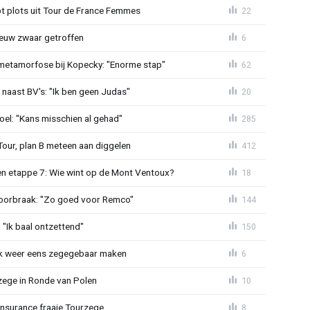
t plots uit Tour de France Femmes
22
euw zwaar getroffen
6
metamorfose bij Kopecky: "Enorme stap"
62
 naast BV's: "Ik ben geen Judas"
20
el: "Kans misschien al gehad"
285
Tour, plan B meteen aan diggelen
412
n etappe 7: Wie wint op de Mont Ventoux?
18
doorbraak: "Zo goed voor Remco"
144
"Ik baal ontzettend"
150
ijk weer eens zegegebaar maken
6
zege in Ronde van Polen
10
Insurance fraaie Tourzege
8