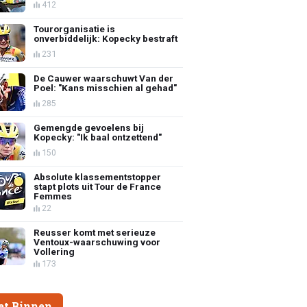
412
Tourorganisatie is
onverbiddelijk: Kopecky bestraft
231
De Cauwer waarschuwt Van der
Poel: "Kans misschien al gehad"
285
Gemengde gevoelens bij
Kopecky: "Ik baal ontzettend"
150
Absolute klassementstopper
stapt plots uit Tour de France
Femmes
22
Reusser komt met serieuze
Ventoux-waarschuwing voor
Vollering
173
et Binnen