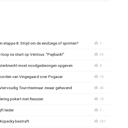
 etappe 8: Strijd om de eindzege of sprinten?
7
e loop na stunt op Ventoux: "Payback!"
65
sterknecht moet noodgedwongen opgeven
9
oorden van Vingegaard over Pogacar
15
: Viervoudig Tourritwinnaar zwaar gehavend
45
lering pokert met Reusser
19
ft leider
7
: Kopecky bestraft
231