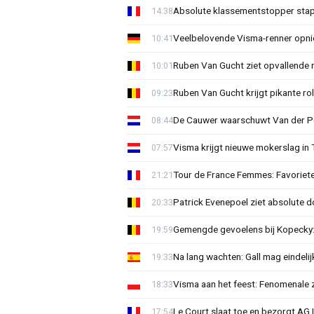
Absolute klassementstopper stap
14:38
Veelbelovende Visma-renner opni
10:41
Ruben Van Gucht ziet opvallende 
10:01
Ruben Van Gucht krijgt pikante rol
09:23
De Cauwer waarschuwt Van der Po
08:44
Visma krijgt nieuwe mokerslag in 
07:57
Tour de France Femmes: Favoriete
21:21
Patrick Evenepoel ziet absolute 
20:33
Gemengde gevoelens bij Kopecky: 
19:59
Na lang wachten: Gall mag eindel
19:33
Visma aan het feest: Fenomenale 
18:33
Le Court slaat toe en bezorgt AG 
17:54