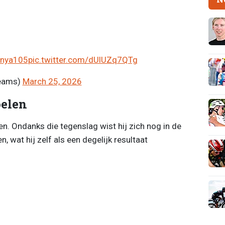
unya105
pic.twitter.com/dUlUZq7QTg
reams)
March 25, 2026
oelen
tten. Ondanks die tegenslag wist hij zich nog in de
, wat hij zelf als een degelijk resultaat