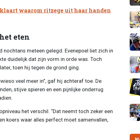
klaart waarom ritzege uit haar handen
 het eten
d nochtans meteen gelegd. Evenepoel liet zich in
e duidelijk dat zijn vorm in orde was. Toch
ter, toen hij tegen de grond ging.
ieso veel meer in”, gaf hij achteraf toe. De
en, stijve spieren en een pijnlijke onderrug
adien.
pniveau het verschil. “Dat neemt toch zeker een
een koers waar alles perfect moet samenvallen,
N