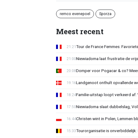
remco evenepoel
Sporza
Meest recent
Tour de France Femmes: Favorieten
21:21
Niewiadoma laat frustratie de vrij
21:00
Domper voor Pogacar & co? Mee
20:08
Landgenoot onthult opvallende w
19:16
Familie-uitstap loopt verkeerd af
18:24
Niewiadoma slaat dubbelslag, Vol
17:50
Christen wint in Polen, Lemmen blij
16:44
Tourorganisatie is onverbiddelijk
15:33