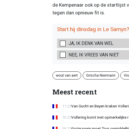
de Kempenaar ook op de startlijst 
tegen dan opnieuw fit is.
Start hij dinsdag in Le Samyn?
JA, IK DENK VAN WEL
NEE, IK VREES VAN NIET
wout van aert
Grischa Niermann
Vi
Meest recent
Van Gucht en Beyen kraken Voller
11:22
Vollering komt met opmerkelijke 
10:22
Grote naam moet Tour onmiddellijk
09:22