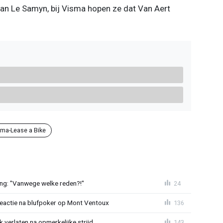
van Le Samyn, bij Visma hopen ze dat Van Aert
sma-Lease a Bike
ing: "Vanwege welke reden?!"
24
reactie na blufpoker op Mont Ventoux
136
 verlaten na opmerkelijke strijd
143