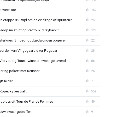
t weer toe
152
 etappe 8: Strijd om de eindzege of sprinten?
25
e loop na stunt op Ventoux: "Payback!"
122
sterknecht moet noodgedwongen opgeven
22
oorden van Vingegaard over Pogacar
28
: Viervoudig Tourritwinnaar zwaar gehavend
86
lering pokert met Reusser
26
ft leider
7
: Kopecky bestraft
559
t plots uit Tour de France Femmes
49
euw zwaar getroffen
9