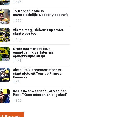
486
Tourorganisatie is
onverbiddelijk: Kopecky bestraft
559
Visma mag juichen: Superster
slaat weer toe
152
Grote naam moet Tour
onmiddellijk verlaten na
opmerkelijke strijd
143
Absolute klassementstopper
stapt plots uit Tour de France
Femmes
49
De Cauwer waarschuwt Van der
Poel: "Kans misschien al gehad"
370
et Binnen