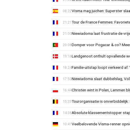
Visma mag juichen: Superster slaa
08:22
Tour de France Femmes: Favorieten
21:21
Niewiadoma laat frustratie de vrij
21:00
Domper voor Pogacar & co? Mee
20:08
Landgenoot onthult opvallende w
19:16
Familie-uitstap loopt verkeerd af
18:24
Niewiadoma slaat dubbelslag, Vol
17:50
Christen wint in Polen, Lemmen blij
16:44
Tourorganisatie is onverbiddelijk
15:33
Absolute klassementstopper stap
14:38
Veelbelovende Visma-renner opni
10:41