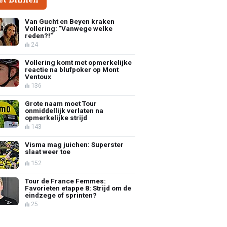
Van Gucht en Beyen kraken
Vollering: "Vanwege welke
reden?!"
24
Vollering komt met opmerkelijke
reactie na blufpoker op Mont
Ventoux
136
Grote naam moet Tour
onmiddellijk verlaten na
opmerkelijke strijd
143
Visma mag juichen: Superster
slaat weer toe
152
Tour de France Femmes:
Favorieten etappe 8: Strijd om de
eindzege of sprinten?
25