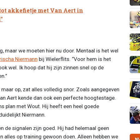
tot akkefietje met Van Aert in
"
ing, maar we moeten hier nu door. Mentaal is het wel
rischa Niermann
bij Wielerflits. “Voor hem is het
ok wel. Ik hoop dat hij zijn zinnen snel op de
n.”
 maar op, zat alles volledig snor. Zoals aangegeven
, Van Aert kende dan ook een perfecte hoogtestage.
ens plan met Wout. Hij heeft een heel goede
duidelijkt Niermann.
en de signalen zijn goed. Hij had helemaal geen
n alles op training gewoon doen. Alleen hebben we
N