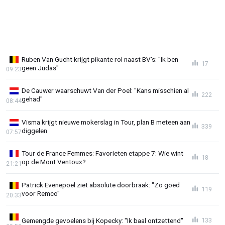
Ruben Van Gucht krijgt pikante rol naast BV's: "Ik ben
17
geen Judas"
09:23
De Cauwer waarschuwt Van der Poel: "Kans misschien al
222
gehad"
08:44
Visma krijgt nieuwe mokerslag in Tour, plan B meteen aan
339
diggelen
07:57
Tour de France Femmes: Favorieten etappe 7: Wie wint
18
op de Mont Ventoux?
21:21
Patrick Evenepoel ziet absolute doorbraak: "Zo goed
119
voor Remco"
20:33
Gemengde gevoelens bij Kopecky: "Ik baal ontzettend"
133