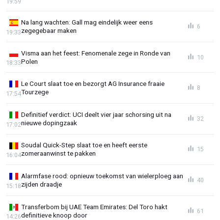
19:59
Na lang wachten: Gall mag eindelijk weer eens
6
zegegebaar maken
19:33
Visma aan het feest: Fenomenale zege in Ronde van
10
Polen
18:33
Le Court slaat toe en bezorgt AG Insurance fraaie
8
Tourzege
17:54
Definitief verdict: UCI deelt vier jaar schorsing uit na
32
nieuwe dopingzaak
17:02
Soudal Quick-Step slaat toe en heeft eerste
15
zomeraanwinst te pakken
16:04
Alarmfase rood: opnieuw toekomst van wielerploeg aan
40
zijden draadje
15:18
Transferbom bij UAE Team Emirates: Del Toro hakt
61
definitieve knoop door
14:26