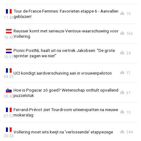
Tour de France Femmes: Favorieten etappe 6 - Aanvallen
19
geblazen!
11:45
Reusser komt met serieuze Ventoux-waarschuwing voor
166
Vollering
10:43
Picnic PostNL haalt uit na vertrek Jakobsen: "De grote
24
sprinter zagen we niet"
10:01
UCI kondigt aardverschuiving aan in vrouwenpeloton
17
09:23
Hoe is Pogacar zó goed? Wetenschap onthult opvallend
61
puzzelstuk
08:42
Ferrand-Prévot ziet Tourdroom uiteenspatten na nieuwe
13
mokerslag
07:57
Vollering moet iets kwijt na 'verlossende' etappezege
244
20:33