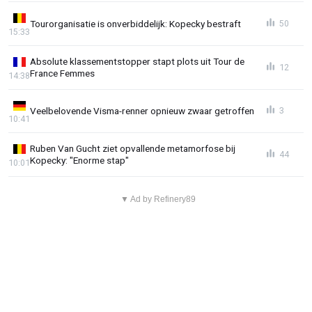
Tourorganisatie is onverbiddelijk: Kopecky bestraft
50
15:33
Absolute klassementstopper stapt plots uit Tour de
12
France Femmes
14:38
Veelbelovende Visma-renner opnieuw zwaar getroffen
3
10:41
Ruben Van Gucht ziet opvallende metamorfose bij
44
Kopecky: "Enorme stap"
10:01
▼ Ad by Refinery89