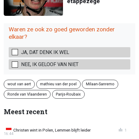
etappezege
Waren ze ook zo goed geworden zonder
elkaar?
JA, DAT DENK IK WEL
NEE, IK GELOOF VAN NIET
wout van aert
mathieu van der poel
Milaan-Sanremo
Ronde van Vlaanderen
Parijs-Roubaix
Meest recent
Christen wint in Polen, Lemmen blijft leider
1
16:44