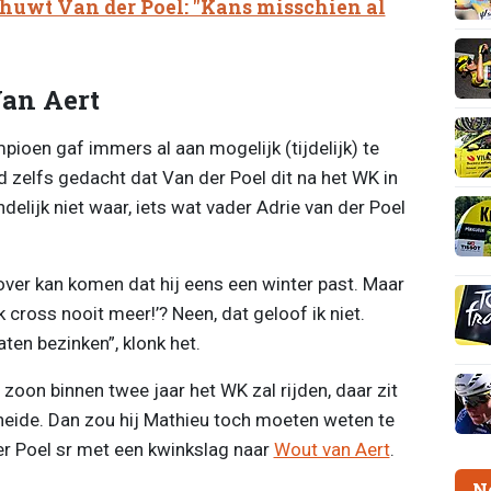
uwt Van der Poel: "Kans misschien al
Van Aert
ioen gaf immers al aan mogelijk (tijdelijk) te
 zelfs gedacht dat Van der Poel dit na het WK in
delijk niet waar, iets wat vader Adrie van der Poel
n zover kan komen dat hij eens een winter past. Maar
k cross nooit meer!’? Neen, dat geloof ik niet.
laten bezinken”, klonk het.
 zoon binnen twee jaar het WK zal rijden, daar zit
rheide. Dan zou hij Mathieu toch moeten weten te
r Poel sr met een kwinkslag naar
Wout van Aert
.
N