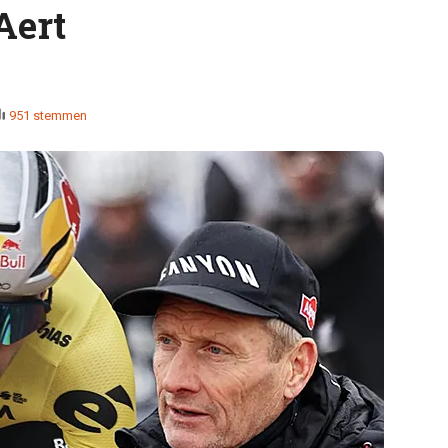
Aert
951 stemmen