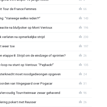
uit Tour de France Femmes
66
ing: "Vanwege welke reden?!"
143
reactie na blufpoker op Mont Ventoux
196
 verlaten na opmerkelijke strijd
230
t weer toe
197
 etappe 8: Strijd om de eindzege of sprinten?
26
e loop na stunt op Ventoux: "Payback!"
135
sterknecht moet noodgedwongen opgeven
24
oorden van Vingegaard over Pogacar
31
: Viervoudig Tourritwinnaar zwaar gehavend
96
lering pokert met Reusser
26