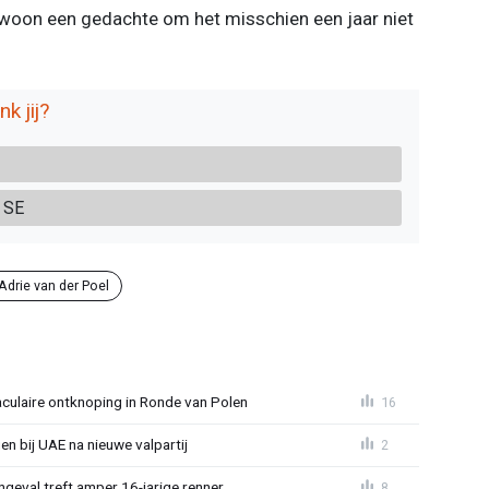
gewoon een gedachte om het misschien een jaar niet
k jij?
 SE
Adrie van der Poel
aculaire ontknoping in Ronde van Polen
16
gen bij UAE na nieuwe valpartij
2
ngeval treft amper 16-jarige renner
8