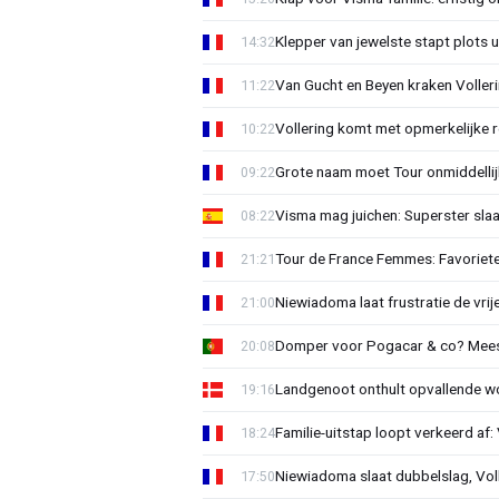
Klepper van jewelste stapt plots 
14:32
Van Gucht en Beyen kraken Voller
11:22
Vollering komt met opmerkelijke 
10:22
Grote naam moet Tour onmiddellijk
09:22
Visma mag juichen: Superster slaa
08:22
Tour de France Femmes: Favorieten
21:21
Niewiadoma laat frustratie de vrij
21:00
Domper voor Pogacar & co? Mee
20:08
Landgenoot onthult opvallende w
19:16
Familie-uitstap loopt verkeerd af
18:24
Niewiadoma slaat dubbelslag, Vol
17:50