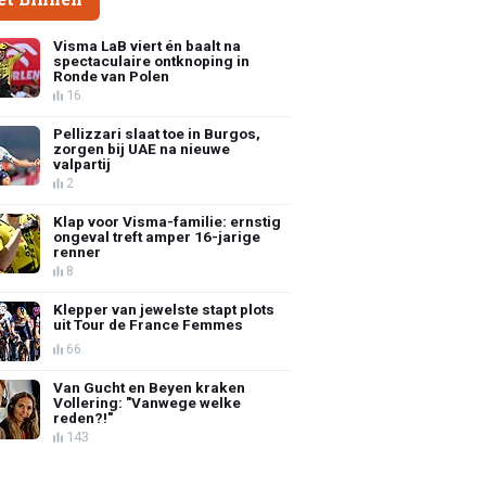
Visma LaB viert én baalt na
spectaculaire ontknoping in
Ronde van Polen
16
Pellizzari slaat toe in Burgos,
zorgen bij UAE na nieuwe
valpartij
2
Klap voor Visma-familie: ernstig
ongeval treft amper 16-jarige
renner
8
Klepper van jewelste stapt plots
uit Tour de France Femmes
66
Van Gucht en Beyen kraken
Vollering: "Vanwege welke
reden?!"
143