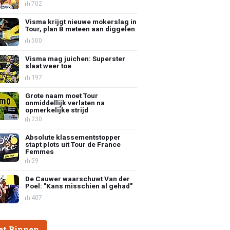
702
Visma krijgt nieuwe mokerslag in
Tour, plan B meteen aan diggelen
500
Visma mag juichen: Superster
slaat weer toe
197
Grote naam moet Tour
onmiddellijk verlaten na
opmerkelijke strijd
230
Absolute klassementstopper
stapt plots uit Tour de France
Femmes
59
De Cauwer waarschuwt Van der
Poel: "Kans misschien al gehad"
407
et Binnen